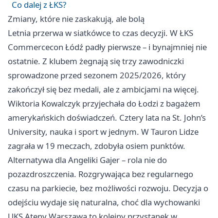
Co dalej z ŁKS?
Zmiany, które nie zaskakują, ale bolą
Letnia przerwa w siatkówce to czas decyzji. W ŁKS
Commercecon Łódź padły pierwsze – i bynajmniej nie
ostatnie. Z klubem żegnają się trzy zawodniczki
sprowadzone przed sezonem 2025/2026, który
zakończył się bez medali, ale z ambicjami na więcej.
Wiktoria Kowalczyk przyjechała do Łodzi z bagażem
amerykańskich doświadczeń. Cztery lata na St. John’s
University, nauka i sport w jednym. W Tauron Lidze
zagrała w 19 meczach, zdobyła osiem punktów.
Alternatywa dla Angeliki Gajer – rola nie do
pozazdroszczenia. Rozgrywająca bez regularnego
czasu na parkiecie, bez możliwości rozwoju. Decyzja o
odejściu wydaje się naturalna, choć dla wychowanki
UKS Ateny
Warszawa
to kolejny przystanek w