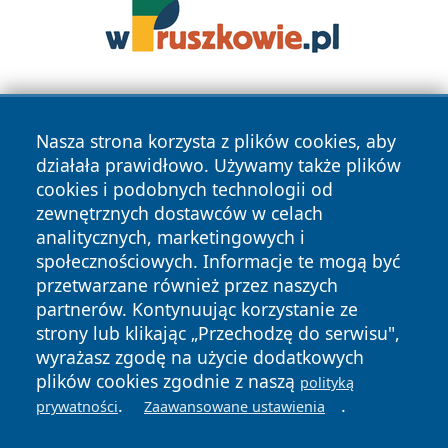
Nasza strona korzysta z plików cookies, aby
działała prawidłowo. Używamy także plików
cookies i podobnych technologii od
zewnętrznych dostawców w celach
Copyright © 2026 informacjelodzkie.pl Wszystkie prawa
analitycznych, marketingowych i
zastrzeżone.
społecznościowych. Informacje te mogą być
przetwarzane również przez naszych
partnerów. Kontynuując korzystanie ze
Polityka
Polityka
News
Autorzy
strony lub klikając „Przechodzę do serwisu",
Prywatności
Cookies
wyrażasz zgodę na użycie dodatkowych
plików cookies zgodnie z naszą
polityką
.
.
prywatności
Zaawansowane ustawienia