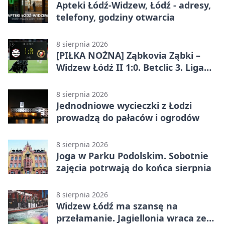
Apteki Łódź-Widzew, Łódź - adresy,
telefony, godziny otwarcia
8 sierpnia 2026
[PIŁKA NOŻNA] Ząbkovia Ząbki –
Widzew Łódź II 1:0. Betclic 3. Liga
Grupa 1 (Grupa I) z
rozstrzygnięciem po przerwie
8 sierpnia 2026
Jednodniowe wycieczki z Łodzi
prowadzą do pałaców i ogrodów
8 sierpnia 2026
Joga w Parku Podolskim. Sobotnie
zajęcia potrwają do końca sierpnia
8 sierpnia 2026
Widzew Łódź ma szansę na
przełamanie. Jagiellonia wraca ze