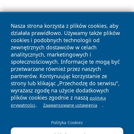
Nasza strona korzysta z plików cookies, aby
działała prawidłowo. Używamy także plików
cookies i podobnych technologii od
zewnętrznych dostawców w celach
Copyright © 2026 informacjelodzkie.pl Wszystkie prawa
analitycznych, marketingowych i
zastrzeżone.
społecznościowych. Informacje te mogą być
przetwarzane również przez naszych
partnerów. Kontynuując korzystanie ze
Polityka
Polityka
News
Autorzy
strony lub klikając „Przechodzę do serwisu",
Prywatności
Cookies
wyrażasz zgodę na użycie dodatkowych
plików cookies zgodnie z naszą
polityką
.
.
prywatności
Zaawansowane ustawienia
Polityka Cookies