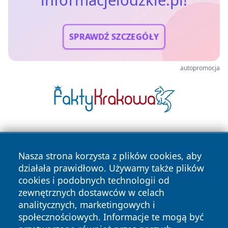
informacjelodzkie.pl!
SPRAWDŹ SZCZEGÓŁY
autopromocja
Nasza strona korzysta z plików cookies, aby
działała prawidłowo. Używamy także plików
cookies i podobnych technologii od
zewnętrznych dostawców w celach
Copyright © 2026 informacjelodzkie.pl Wszystkie prawa
analitycznych, marketingowych i
zastrzeżone.
społecznościowych. Informacje te mogą być