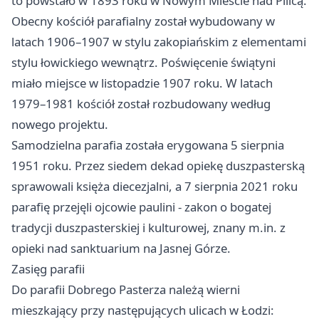
to powstało w 1893 roku w Nowym Mieście nad Pilicą.
Obecny kościół parafialny został wybudowany w
latach 1906–1907 w stylu zakopiańskim z elementami
stylu łowickiego wewnątrz. Poświęcenie świątyni
miało miejsce w listopadzie 1907 roku. W latach
1979–1981 kościół został rozbudowany według
nowego projektu.
Samodzielna parafia została erygowana 5 sierpnia
1951 roku. Przez siedem dekad opiekę duszpasterską
sprawowali księża diecezjalni, a 7 sierpnia 2021 roku
parafię przejęli ojcowie paulini - zakon o bogatej
tradycji duszpasterskiej i kulturowej, znany m.in. z
opieki nad sanktuarium na Jasnej Górze.
Zasięg parafii
Do parafii Dobrego Pasterza należą wierni
mieszkający przy następujących ulicach w Łodzi: