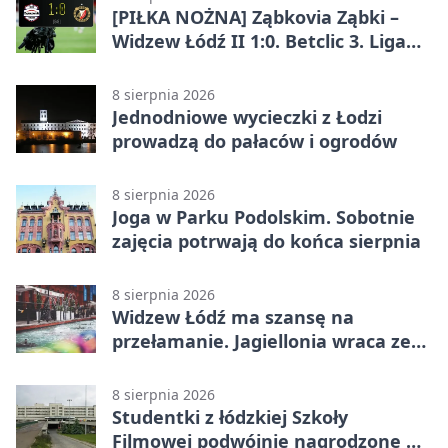
[PIŁKA NOŻNA] Ząbkovia Ząbki –
Widzew Łódź II 1:0. Betclic 3. Liga
Grupa 1 (Grupa I) z
rozstrzygnięciem po przerwie
8 sierpnia 2026
Jednodniowe wycieczki z Łodzi
prowadzą do pałaców i ogrodów
8 sierpnia 2026
Joga w Parku Podolskim. Sobotnie
zajęcia potrwają do końca sierpnia
8 sierpnia 2026
Widzew Łódź ma szansę na
przełamanie. Jagiellonia wraca ze
Szkocji
8 sierpnia 2026
Studentki z łódzkiej Szkoły
Filmowej podwójnie nagrodzone na