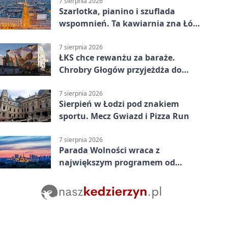
7 sierpnia 2026
Szarlotka, pianino i szuflada
wspomnień. Ta kawiarnia zna Łódź
od lat
7 sierpnia 2026
ŁKS chce rewanżu za baraże.
Chrobry Głogów przyjeżdża do
Łodzi
7 sierpnia 2026
Sierpień w Łodzi pod znakiem
sportu. Mecz Gwiazd i Pizza Run
7 sierpnia 2026
Parada Wolności wraca z
największym programem od
reaktywacji. Trzy sceny i 13
platform