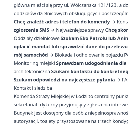
główna mieści się przy ul. Wólczańska 121/123, a d
oddziałów dzielnicowych obsługujących poszczególne
Chcę znaleźć adres i telefon do komendy
→
Konta
zgłoszenia SMS
→
Najważniejsze sprawy
Chcę skon
Oddziały dzielnicowe
Szukam Eko Patrolu lub Anim
opłacić mandat lub sprawdzić dane do przelewu
mój samochód
→
Blokada i odholowanie pojazdu
P
Monitoring miejski
Sprawdzam udogodnienia dla
architektoniczna
Szukam kontaktu do konkretneg
Szukam odpowiedzi na najczęstsze pytania
→
FA
Kontakt i siedziba
Komenda Straży Miejskiej w Łodzi to centralny punk
sekretariat, dyżurny przyjmujący zgłoszenia interwe
Budynek jest dostępny dla osób z niepełnosprawno
autoryzacji, toalety przystosowane na trzech kondy