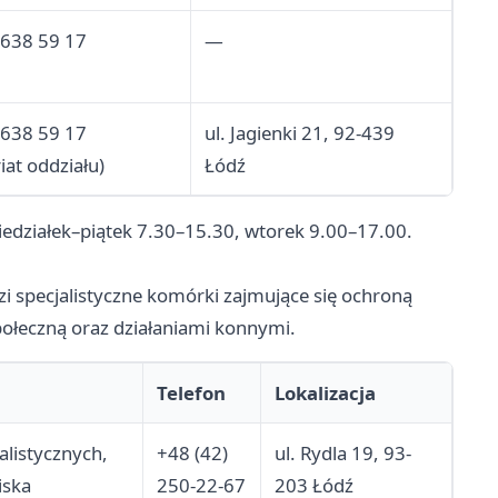
 638 59 17
—
 638 59 17
ul. Jagienki 21, 92-439
iat oddziału)
Łódź
edziałek–piątek 7.30–15.30, wtorek 9.00–17.00.
i specjalistyczne komórki zajmujące się ochroną
połeczną oraz działaniami konnymi.
Telefon
Lokalizacja
alistycznych,
+48 (42)
ul. Rydla 19, 93-
iska
250-22-67
203 Łódź