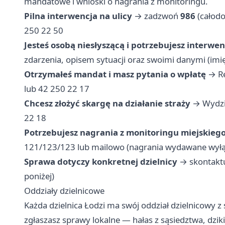
mandatowe i wnioski o nagrania z monitoringu.
Pilna interwencja na ulicy
→ zadzwoń
986
(całodo
250 22 50
Jesteś osobą niesłyszącą i potrzebujesz interwen
zdarzenia, opisem sytuacji oraz swoimi danymi (imię
Otrzymałeś mandat i masz pytania o wpłatę
→ Re
lub 42 250 22 17
Chcesz złożyć skargę na działanie straży
→ Wydział
22 18
Potrzebujesz nagrania z monitoringu miejskieg
121/123/123 lub mailowo (nagrania wydawane wył
Sprawa dotyczy konkretnej dzielnicy
→ skontaktu
poniżej)
Oddziały dzielnicowe
Każda dzielnica Łodzi ma swój oddział dzielnicowy z 
zgłaszasz sprawy lokalne — hałas z sąsiedztwa, dzi