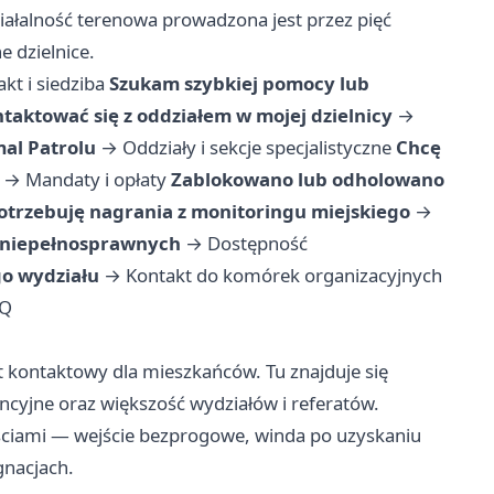
ziałalność terenowa prowadzona jest przez pięć
 dzielnice.
kt i siedziba
Szukam szybkiej pomocy lub
taktować się z oddziałem w mojej dzielnicy
→
al Patrolu
→
Oddziały i sekcje specjalistyczne
Chcę
→
Mandaty i opłaty
Zablokowano lub odholowano
otrzebuję nagrania z monitoringu miejskiego
→
 niepełnosprawnych
→
Dostępność
o wydziału
→
Kontakt do komórek organizacyjnych
Q
t kontaktowy dla mieszkańców. Tu znajduje się
ncyjne oraz większość wydziałów i referatów.
ściami — wejście bezprogowe, winda po uzyskaniu
gnacjach.