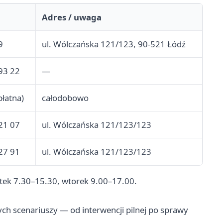
Adres / uwaga
9
ul. Wólczańska 121/123, 90-521 Łódź
93 22
—
płatna)
całodobowo
21 07
ul. Wólczańska 121/123/123
27 91
ul. Wólczańska 121/123/123
ątek 7.30–15.30, wtorek 9.00–17.00.
zych scenariuszy — od interwencji pilnej po sprawy