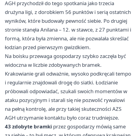
AGH przychodził do tego spotkania jako trzecia
drużyna ligi, z dorobkiem 56 punktów i serią ostatnich
wyników, które budowały pewność siebie. Po drugiej
stronie stanęła Anilana – 12. w stawce, z 27 punktami i
formą, która była zmienna, ale nie pozwalała skreślać
łodzian przed pierwszym gwizdkiem.
Na boisku przewaga gospodarzy szybko zaczęła być
widoczna w liczbie zdobywanych bramek.
Krakowianie grali odważnie, wysoko podkręcali tempo
i regularnie znajdowali drogę do siatki. Łodzianie
próbowali odpowiadać, szukali swoich momentów w
ataku pozycyjnym i starali się nie pozwolić rywalowi
na pełną kontrolę, ale przy takiej skuteczności AZS
AGH utrzymanie kontaktu było coraz trudniejsze.
43 zdobyte bramki
przez gospodarzy mówią same
za siebie – to był mecz, w którym ofensywa krakowian