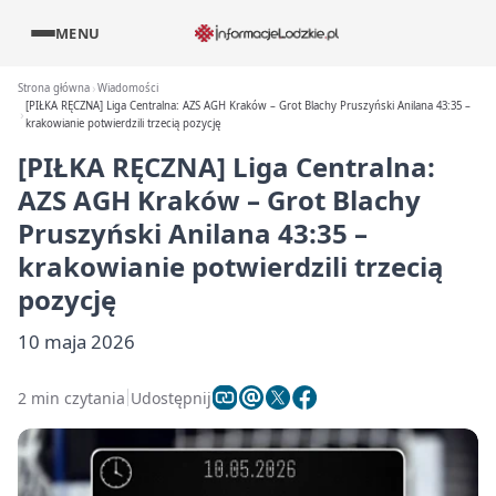
MENU
Strona główna
Wiadomości
[PIŁKA RĘCZNA] Liga Centralna: AZS AGH Kraków – Grot Blachy Pruszyński Anilana 43:35 –
krakowianie potwierdzili trzecią pozycję
[PIŁKA RĘCZNA] Liga Centralna:
AZS AGH Kraków – Grot Blachy
Pruszyński Anilana 43:35 –
krakowianie potwierdzili trzecią
pozycję
10 maja 2026
2 min czytania
Udostępnij