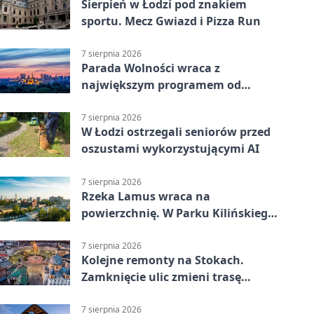
Sierpień w Łodzi pod znakiem
sportu. Mecz Gwiazd i Pizza Run
7 sierpnia 2026
Parada Wolności wraca z
największym programem od
reaktywacji. Trzy sceny i 13
platform
7 sierpnia 2026
W Łodzi ostrzegali seniorów przed
oszustami wykorzystującymi AI
7 sierpnia 2026
Rzeka Lamus wraca na
powierzchnię. W Parku Kilińskiego
trwa finał prac
7 sierpnia 2026
Kolejne remonty na Stokach.
Zamknięcie ulic zmieni trasę
autobusu 58
7 sierpnia 2026