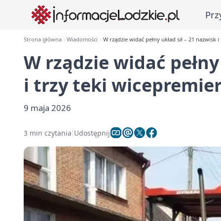
Prz
Strona główna
Wiadomości
W rządzie widać pełny układ sił – 21 nazwisk i
W rządzie widać pełny 
i trzy teki wicepremie
9 maja 2026
3 min czytania
Udostępnij