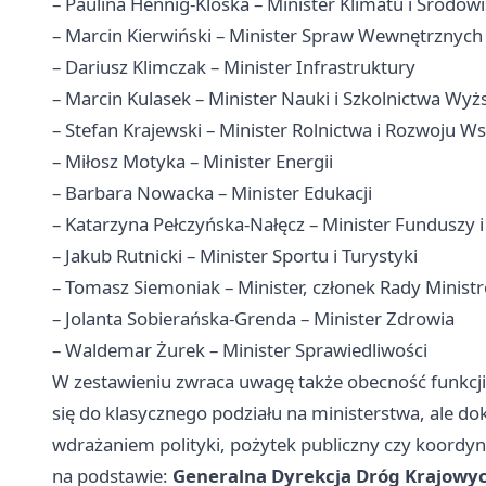
– Paulina Hennig-Kloska – Minister Klimatu i Środow
– Marcin Kierwiński – Minister Spraw Wewnętrznych 
– Dariusz Klimczak – Minister Infrastruktury
– Marcin Kulasek – Minister Nauki i Szkolnictwa Wy
– Stefan Krajewski – Minister Rolnictwa i Rozwoju Ws
– Miłosz Motyka – Minister Energii
– Barbara Nowacka – Minister Edukacji
– Katarzyna Pełczyńska-Nałęcz – Minister Funduszy i 
– Jakub Rutnicki – Minister Sportu i Turystyki
– Tomasz Siemoniak – Minister, członek Rady Minist
– Jolanta Sobierańska-Grenda – Minister Zdrowia
– Waldemar Żurek – Minister Sprawiedliwości
W zestawieniu zwraca uwagę także obecność funkcji
się do klasycznego podziału na ministerstwa, ale d
wdrażaniem polityki, pożytek publiczny czy koordyna
na podstawie:
Generalna Dyrekcja Dróg Krajowyc