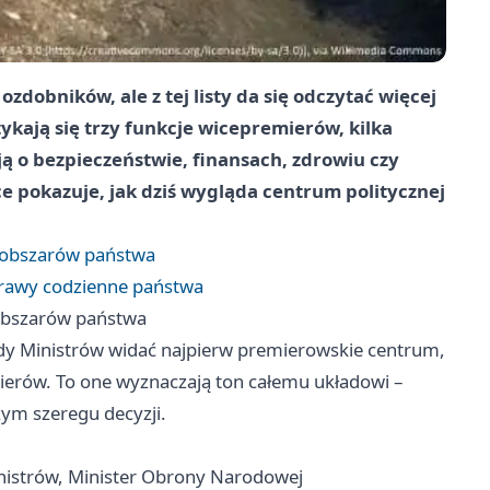
zdobników, ale z tej listy da się odczytać więcej
ykają się trzy funkcje wicepremierów, kilka
ą o bezpieczeństwie, finansach, zdrowiu czy
ce pokazuje, jak dziś wygląda centrum politycznej
h obszarów państwa
prawy codzienne państwa
 obszarów państwa
ady Ministrów widać najpierw premierowskie centrum,
mierów. To one wyznaczają ton całemu układowi –
zym szeregu decyzji.
nistrów, Minister Obrony Narodowej