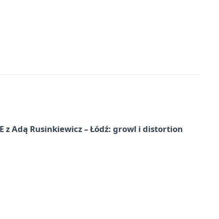
dą Rusinkiewicz – Łódź: growl i distortion