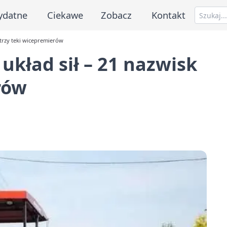
ydatne
Ciekawe
Zobacz
Kontakt
 trzy teki wicepremierów
układ sił – 21 nazwisk
rów