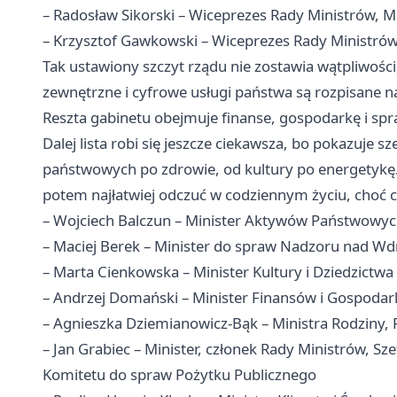
– Radosław Sikorski – Wiceprezes Rady Ministrów, M
– Krzysztof Gawkowski – Wiceprezes Rady Ministrów,
Tak ustawiony szczyt rządu nie zostawia wątpliwości
zewnętrzne i cyfrowe usługi państwa są rozpisane na 
Reszta gabinetu obejmuje finanse, gospodarkę i sp
Dalej lista robi się jeszcze ciekawsza, bo pokazuje 
państwowych po zdrowie, od kultury po energetykę. 
potem najłatwiej odczuć w codziennym życiu, choć c
– Wojciech Balczun – Minister Aktywów Państwowy
– Maciej Berek – Minister do spraw Nadzoru nad Wd
– Marta Cienkowska – Minister Kultury i Dziedzict
– Andrzej Domański – Minister Finansów i Gospodar
– Agnieszka Dziemianowicz-Bąk – Ministra Rodziny, Pr
– Jan Grabiec – Minister, członek Rady Ministrów, S
Komitetu do spraw Pożytku Publicznego