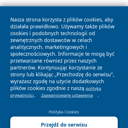
Nasza strona korzysta z plików cookies, aby
działała prawidłowo. Używamy także plików
cookies i podobnych technologii od
zewnętrznych dostawców w celach
Copyright © 2026 informacjelodzkie.pl Wszystkie prawa
analitycznych, marketingowych i
zastrzeżone.
społecznościowych. Informacje te mogą być
przetwarzane również przez naszych
partnerów. Kontynuując korzystanie ze
Polityka
Polityka
News
Autorzy
strony lub klikając „Przechodzę do serwisu",
Prywatności
Cookies
wyrażasz zgodę na użycie dodatkowych
plików cookies zgodnie z naszą
polityką
.
.
prywatności
Zaawansowane ustawienia
Polityka Cookies
Przejdź do serwisu