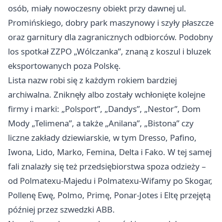
osób, miały nowoczesny obiekt przy dawnej ul.
Promińskiego, dobry park maszynowy i szyły płaszcze
oraz garnitury dla zagranicznych odbiorców. Podobny
los spotkał ZZPO „Wólczanka”, znaną z koszul i bluzek
eksportowanych poza Polskę.
Lista nazw robi się z każdym rokiem bardziej
archiwalna. Zniknęły albo zostały wchłonięte kolejne
firmy i marki: „Polsport”, „Dandys”, „Nestor”, Dom
Mody „Telimena”, a także „Anilana”, „Bistona” czy
liczne zakłady dziewiarskie, w tym Dresso, Pafino,
Iwona, Lido, Marko, Femina, Delta i Fako. W tej samej
fali znalazły się też przedsiębiorstwa spoza odzieży –
od Polmatexu-Majedu i Polmatexu-Wifamy po Skogar,
Pollenę Ewę, Polmo, Primę, Ponar-Jotes i Eltę przejętą
później przez szwedzki ABB.