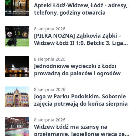
Apteki Łódź-Widzew, Łódź - adresy,
telefony, godziny otwarcia
8 sierpnia 2026
[PIŁKA NOŻNA] Ząbkovia Ząbki –
Widzew Łódź II 1:0. Betclic 3. Liga
Grupa 1 (Grupa I) z
rozstrzygnięciem po przerwie
8 sierpnia 2026
Jednodniowe wycieczki z Łodzi
prowadzą do pałaców i ogrodów
8 sierpnia 2026
Joga w Parku Podolskim. Sobotnie
zajęcia potrwają do końca sierpnia
8 sierpnia 2026
Widzew Łódź ma szansę na
przełamanie. Jagiellonia wraca ze