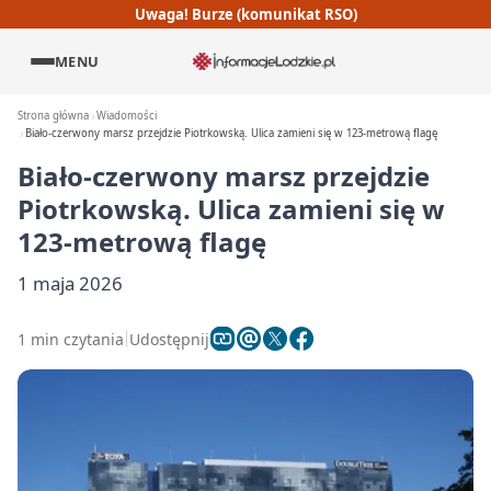
Uwaga! Burze (komunikat RSO)
MENU
Strona główna
Wiadomości
Biało-czerwony marsz przejdzie Piotrkowską. Ulica zamieni się w 123-metrową flagę
Biało-czerwony marsz przejdzie
Piotrkowską. Ulica zamieni się w
123-metrową flagę
1 maja 2026
1 min czytania
Udostępnij