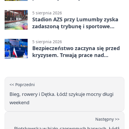
Konstantynowie Łódzkim
5 sierpnia 2026
Stadion AZS przy Lumumby zyska
zadaszoną trybunę i sportowe
zaplecze
5 sierpnia 2026
Bezpieczeństwo zaczyna się przed
kryzysem. Trwają prace nad
ochroną ludności
<< Poprzedni
Bieg, rowery i Dętka. Łódź szykuje mocny długi
weekend
Następny >>
Piotrkowska w biało-czerwonych barwach. Łódź