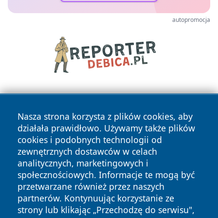
autopromocja
Nasza strona korzysta z plików cookies, aby
działała prawidłowo. Używamy także plików
cookies i podobnych technologii od
zewnętrznych dostawców w celach
Copyright © 2026 informacjelodzkie.pl Wszystkie prawa
analitycznych, marketingowych i
zastrzeżone.
społecznościowych. Informacje te mogą być
przetwarzane również przez naszych
partnerów. Kontynuując korzystanie ze
Polityka
Polityka
News
Autorzy
strony lub klikając „Przechodzę do serwisu",
Prywatności
Cookies