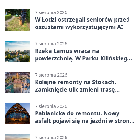
reaktywacji. Trzy sceny i 13
platform
7 sierpnia 2026
W Łodzi ostrzegali seniorów przed
oszustami wykorzystującymi AI
7 sierpnia 2026
Rzeka Lamus wraca na
powierzchnię. W Parku Kilińskiego
trwa finał prac
7 sierpnia 2026
Kolejne remonty na Stokach.
Zamknięcie ulic zmieni trasę
autobusu 58
7 sierpnia 2026
Pabianicka do remontu. Nowy
asfalt pojawi się na jezdni w stronę
centrum
7 sierpnia 2026