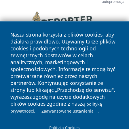
autopromocja
Nasza strona korzysta z plików cookies, aby
działała prawidłowo. Używamy także plików
cookies i podobnych technologii od
zewnętrznych dostawców w celach
analitycznych, marketingowych i
społecznościowych. Informacje te mogą być
przetwarzane również przez naszych
Copyright © 2026 informacjelodzkie.pl Wszystkie prawa
partnerów. Kontynuując korzystanie ze
zastrzeżone.
strony lub klikając „Przechodzę do serwisu",
wyrażasz zgodę na użycie dodatkowych
plików cookies zgodnie z naszą
polityką
Polityka
Polityka
.
.
News
Autorzy
prywatności
Zaawansowane ustawienia
Prywatności
Cookies
Polityka Cookies