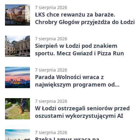
7 sierpnia 2026
ŁKS chce rewanżu za baraże.
Chrobry Głogów przyjeżdża do Łodzi
7 sierpnia 2026
Sierpień w Łodzi pod znakiem
sportu. Mecz Gwiazd i Pizza Run
7 sierpnia 2026
Parada Wolności wraca z
największym programem od
reaktywacji. Trzy sceny i 13
platform
7 sierpnia 2026
W Łodzi ostrzegali seniorów przed
oszustami wykorzystującymi AI
7 sierpnia 2026
Rzeka Lamus wraca na