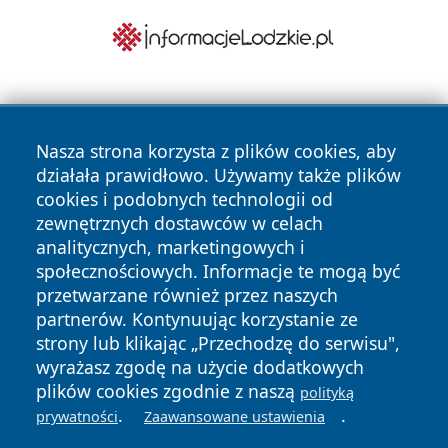
Nasza strona korzysta z plików cookies, aby
działała prawidłowo. Używamy także plików
cookies i podobnych technologii od
zewnętrznych dostawców w celach
Copyright © 2026 informacjelodzkie.pl Wszystkie prawa
analitycznych, marketingowych i
zastrzeżone.
społecznościowych. Informacje te mogą być
przetwarzane również przez naszych
partnerów. Kontynuując korzystanie ze
Polityka
Polityka
News
Autorzy
strony lub klikając „Przechodzę do serwisu",
Prywatności
Cookies
wyrażasz zgodę na użycie dodatkowych
plików cookies zgodnie z naszą
polityką
.
.
prywatności
Zaawansowane ustawienia