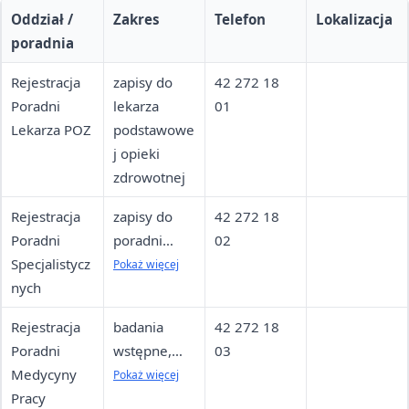
Oddział /
Zakres
Telefon
Lokalizacja
poradnia
Rejestracja
zapisy do
42 272 18
Poradni
lekarza
01
Lekarza POZ
podstawowe
j opieki
zdrowotnej
Rejestracja
zapisy do
42 272 18
Poradni
poradni
02
Specjalistycz
specjalistycz
Pokaż więcej
nych
nych, w tym
lekarza
Rejestracja
badania
42 272 18
rehabilitanta
Poradni
wstępne,
03
Medycyny
okresowe i
Pokaż więcej
Pracy
kontrolne