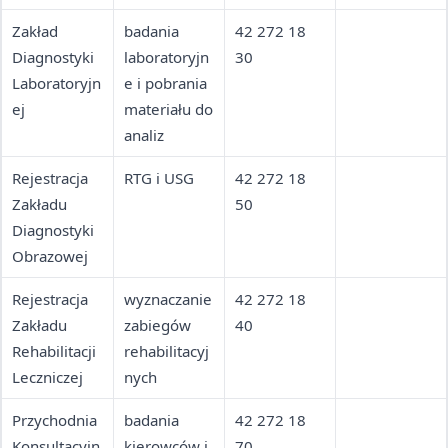
oraz badania
Zakład
badania
42 272 18
uczniów,
Diagnostyki
laboratoryjn
30
studentów i
Laboratoryjn
e i pobrania
doktorantów
ej
materiału do
analiz
Rejestracja
RTG i USG
42 272 18
Zakładu
50
Diagnostyki
Obrazowej
Rejestracja
wyznaczanie
42 272 18
Zakładu
zabiegów
40
Rehabilitacji
rehabilitacyj
Leczniczej
nych
Przychodnia
badania
42 272 18
Konsultacyjn
kierowców i
70