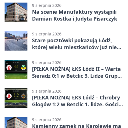
9 sierpnia 2026
Na scenie Manufaktury wystąpili
Damian Kostka i Judyta Pisarczyk
9 sierpnia 2026
Stare pocztówki pokazują Łódź,
której wielu mieszkańców już nie
zna
9 sierpnia 2026
[PIŁKA NOŻNA] ŁKS Łódź II – Warta
Sieradz 0:1 w Betclic 3. Lidze Grupa
1 (Grupa I)
9 sierpnia 2026
[PIŁKA NOŻNA] ŁKS Łódź – Chrobry
Głogów 1:2 w Betclic 1. lidze. Goście
zabrali punkty z Łodzi
9 sierpnia 2026
Kamienny zamek na Karolewie ma