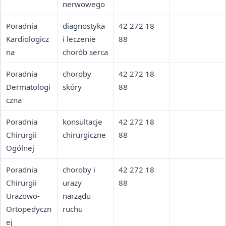
nerwowego
Poradnia
diagnostyka
42 272 18
Kardiologicz
i leczenie
88
na
chorób serca
Poradnia
choroby
42 272 18
Dermatologi
skóry
88
czna
Poradnia
konsultacje
42 272 18
Chirurgii
chirurgiczne
88
Ogólnej
Poradnia
choroby i
42 272 18
Chirurgii
urazy
88
Urazowo-
narządu
Ortopedyczn
ruchu
ej