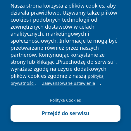
Miejska Galeria Sztuki w Łodzi - bilety, godziny i
Nasza strona korzysta z plików cookies, aby
działała prawidłowo. Używamy także plików
lokalizacje
cookies i podobnych technologii od
Powiatowy Inspektorat Nadzoru Budowlanego w
zewnętrznych dostawców w celach
Łodzi - kontakt, godziny, zgłoszenia
analitycznych, marketingowych i
Centralne Muzeum Włókiennictwa w Łodzi - bilety,
społecznościowych. Informacje te mogą być
przetwarzane również przez naszych
godziny, kontakt
partnerów. Kontynuując korzystanie ze
Delegatura UKE w Łodzi - kontakt, adres i dojazd
strony lub klikając „Przechodzę do serwisu",
Parafia NMP Łaskawej w Łodzi - msze, kancelaria,
wyrażasz zgodę na użycie dodatkowych
sakramenty
plików cookies zgodnie z naszą
polityką
.
.
prywatności
Zaawansowane ustawienia
Polityka Cookies
Zareklamuj się na
Przejdź do serwisu
informacjelodzkie.pl!