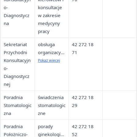
o-
konsultacje
Diagnostycz
w zakresie
na
medycyny
pracy
Sekretariat
obsługa
42 272 18
Przychodni
organizacyjn
71
Konsultacyjn
a spraw
Pokaż więcej
o-
związanych z
Diagnostycz
badaniami
nej
kierowców
Poradnia
świadczenia
42 272 18
Stomatologic
stomatologic
29
zna
zne
Poradnia
porady
42 272 18
Położniczo-
ginekologicz
52