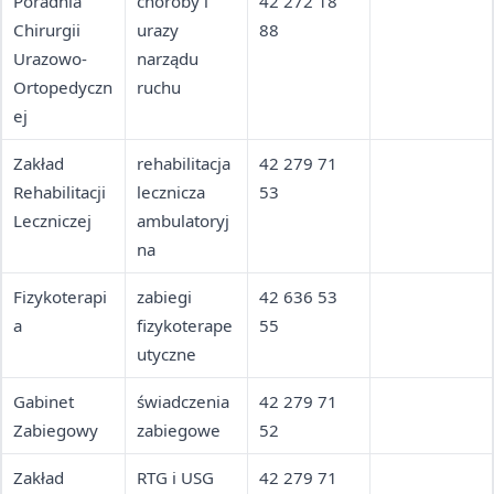
Poradnia
choroby i
42 272 18
Chirurgii
urazy
88
Urazowo-
narządu
Ortopedyczn
ruchu
ej
Zakład
rehabilitacja
42 279 71
Rehabilitacji
lecznicza
53
Leczniczej
ambulatoryj
na
Fizykoterapi
zabiegi
42 636 53
a
fizykoterape
55
utyczne
Gabinet
świadczenia
42 279 71
Zabiegowy
zabiegowe
52
Zakład
RTG i USG
42 279 71