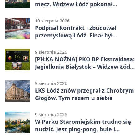
mecz. Widzew Łódź pokonał
Jagiellonię
10 sierpnia 2026
Podpisał kontrakt i zbudował
przemysłową Łódź. Finał był
dramatyczny
9 sierpnia 2026
[PIŁKA NOŻNA] PKO BP Ekstraklasa:
Jagiellonia Białystok – Widzew Łódź
0:2. Łodzianie z premierowym
zwycięstwem w sezonie
9 sierpnia 2026
ŁKS Łódź znów przegrał z Chrobrym
Głogów. Tym razem u siebie
9 sierpnia 2026
W Parku Staromiejskim trudno się
nudzić. Jest ping-pong, bule i
szachy