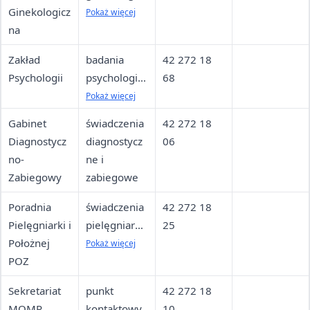
Ginekologicz
ne i
Pokaż więcej
na
położnicze,
cytologia
Zakład
badania
42 272 18
profilaktyczn
Psychologii
psychologicz
68
a
ne, m.in. dla
Pokaż więcej
stanowisk
Gabinet
świadczenia
42 272 18
wymagający
Diagnostycz
diagnostycz
06
ch
no-
ne i
szczególnej
Zabiegowy
zabiegowe
sprawności
psychofizycz
Poradnia
świadczenia
42 272 18
nej
Pielęgniarki i
pielęgniarki
25
Położnej
i położnej
Pokaż więcej
POZ
podstawowe
j opieki
Sekretariat
punkt
42 272 18
zdrowotnej
MOMP
kontaktowy
10