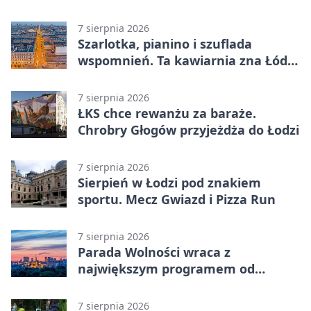
Ptaka
7 sierpnia 2026
Szarlotka, pianino i szuflada
wspomnień. Ta kawiarnia zna Łódź
od lat
7 sierpnia 2026
ŁKS chce rewanżu za baraże.
Chrobry Głogów przyjeżdża do Łodzi
7 sierpnia 2026
Sierpień w Łodzi pod znakiem
sportu. Mecz Gwiazd i Pizza Run
7 sierpnia 2026
Parada Wolności wraca z
największym programem od
reaktywacji. Trzy sceny i 13
platform
7 sierpnia 2026