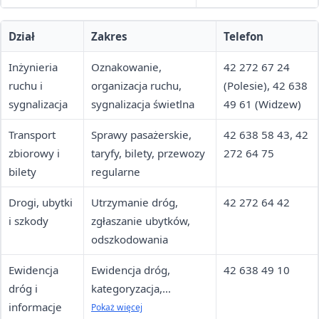
Dział
Zakres
Telefon
Inżynieria
Oznakowanie,
42 272 67 24
ruchu i
organizacja ruchu,
(Polesie), 42 638
sygnalizacja
sygnalizacja świetlna
49 61 (Widzew)
Transport
Sprawy pasażerskie,
42 638 58 43, 42
zbiorowy i
taryfy, bilety, przewozy
272 64 75
bilety
regularne
Drogi, ubytki
Utrzymanie dróg,
42 272 64 42
i szkody
zgłaszanie ubytków,
odszkodowania
Ewidencja
Ewidencja dróg,
42 638 49 10
dróg i
kategoryzacja,
informacje
informacja publiczna,
Pokaż więcej