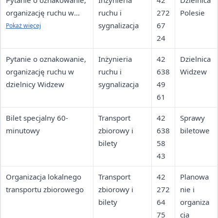
Pytanie o oznakowanie,
Inżynieria
42
Dzielnica
organizację ruchu w
ruchu i
272
Polesie
dzielnicy Polesie
sygnalizacja
67
Pokaż więcej
24
Pytanie o oznakowanie,
Inżynieria
42
Dzielnica
organizację ruchu w
ruchu i
638
Widzew
dzielnicy Widzew
sygnalizacja
49
61
Bilet specjalny 60-
Transport
42
Sprawy
minutowy
zbiorowy i
638
biletowe
bilety
58
43
Organizacja lokalnego
Transport
42
Planowa
transportu zbiorowego
zbiorowy i
272
nie i
bilety
64
organiza
75
cja