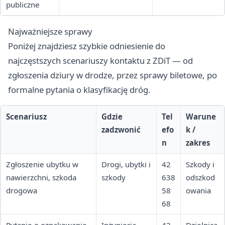
publiczne
legislacja
Najważniejsze sprawy
Poniżej znajdziesz szybkie odniesienie do
najczęstszych scenariuszy kontaktu z ZDiT — od
zgłoszenia dziury w drodze, przez sprawy biletowe, po
formalne pytania o klasyfikację dróg.
Scenariusz
Gdzie
Tel
Warune
zadzwonić
efo
k /
n
zakres
Zgłoszenie ubytku w
Drogi, ubytki i
42
Szkody i
nawierzchni, szkoda
szkody
638
odszkod
drogowa
58
owania
68