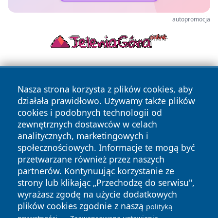
autopromocja
Nasza strona korzysta z plików cookies, aby
działała prawidłowo. Używamy także plików
cookies i podobnych technologii od
zewnętrznych dostawców w celach
Copyright © 2026 informacjelodzkie.pl Wszystkie prawa
analitycznych, marketingowych i
zastrzeżone.
społecznościowych. Informacje te mogą być
przetwarzane również przez naszych
partnerów. Kontynuując korzystanie ze
Polityka
Polityka
News
Autorzy
strony lub klikając „Przechodzę do serwisu",
Prywatności
Cookies
wyrażasz zgodę na użycie dodatkowych
plików cookies zgodnie z naszą
polityką
.
.