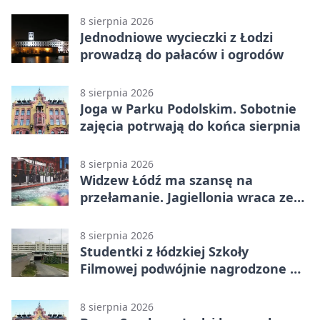
Grupa 1 (Grupa I) z
rozstrzygnięciem po przerwie
8 sierpnia 2026
Jednodniowe wycieczki z Łodzi
prowadzą do pałaców i ogrodów
8 sierpnia 2026
Joga w Parku Podolskim. Sobotnie
zajęcia potrwają do końca sierpnia
8 sierpnia 2026
Widzew Łódź ma szansę na
przełamanie. Jagiellonia wraca ze
Szkocji
8 sierpnia 2026
Studentki z łódzkiej Szkoły
Filmowej podwójnie nagrodzone na
Sycylii
8 sierpnia 2026