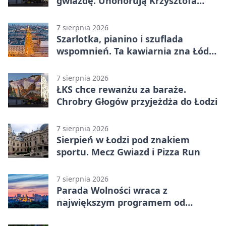
gwiazdę. Uhonorują Krzysztofa
Ptaka
7 sierpnia 2026
Szarlotka, pianino i szuflada
wspomnień. Ta kawiarnia zna Łódź
od lat
7 sierpnia 2026
ŁKS chce rewanżu za baraże.
Chrobry Głogów przyjeżdża do Łodzi
7 sierpnia 2026
Sierpień w Łodzi pod znakiem
sportu. Mecz Gwiazd i Pizza Run
7 sierpnia 2026
Parada Wolności wraca z
największym programem od
reaktywacji. Trzy sceny i 13