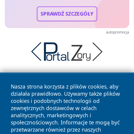
SPRAWDŹ SZCZEGÓŁY
autopromocja
Nasza strona korzysta z plików cookies, aby
działała prawidłowo. Używamy także plików
cookies i podobnych technologii od
zewnętrznych dostawców w celach
Copyright © 2026 informacjelodzkie.pl Wszystkie prawa
analitycznych, marketingowych i
zastrzeżone.
społecznościowych. Informacje te mogą być
przetwarzane również przez naszych