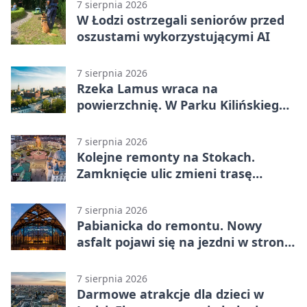
platform
7 sierpnia 2026
W Łodzi ostrzegali seniorów przed
oszustami wykorzystującymi AI
7 sierpnia 2026
Rzeka Lamus wraca na
powierzchnię. W Parku Kilińskiego
trwa finał prac
7 sierpnia 2026
Kolejne remonty na Stokach.
Zamknięcie ulic zmieni trasę
autobusu 58
7 sierpnia 2026
Pabianicka do remontu. Nowy
asfalt pojawi się na jezdni w stronę
centrum
7 sierpnia 2026
Darmowe atrakcje dla dzieci w