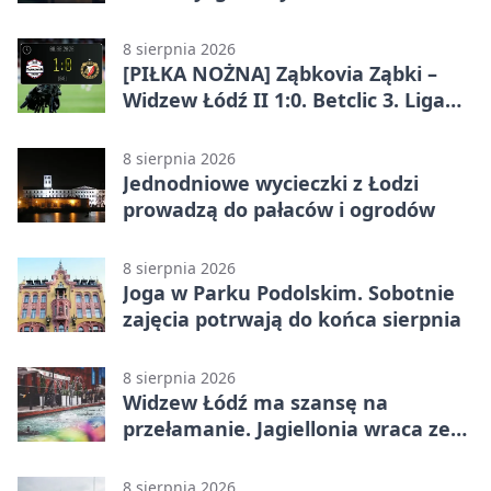
8 sierpnia 2026
[PIŁKA NOŻNA] Ząbkovia Ząbki –
Widzew Łódź II 1:0. Betclic 3. Liga
Grupa 1 (Grupa I) z
rozstrzygnięciem po przerwie
8 sierpnia 2026
Jednodniowe wycieczki z Łodzi
prowadzą do pałaców i ogrodów
8 sierpnia 2026
Joga w Parku Podolskim. Sobotnie
zajęcia potrwają do końca sierpnia
8 sierpnia 2026
Widzew Łódź ma szansę na
przełamanie. Jagiellonia wraca ze
Szkocji
8 sierpnia 2026