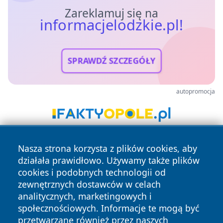
Zareklamuj się na
informacjelodzkie.pl!
SPRAWDŹ SZCZEGÓŁY
autopromocja
Nasza strona korzysta z plików cookies, aby
działała prawidłowo. Używamy także plików
cookies i podobnych technologii od
zewnętrznych dostawców w celach
analitycznych, marketingowych i
Copyright © 2026 informacjelodzkie.pl Wszystkie prawa
społecznościowych. Informacje te mogą być
zastrzeżone.
przetwarzane również przez naszych