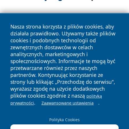
Nasza strona korzysta z plików cookies, aby
działała prawidłowo. Używamy także plików
cookies i podobnych technologii od
zewnętrznych dostawców w celach
Copyright © 2026 informacjelodzkie.pl Wszystkie prawa
analitycznych, marketingowych i
zastrzeżone.
społecznościowych. Informacje te mogą być
przetwarzane również przez naszych
partnerów. Kontynuując korzystanie ze
Polityka
Polityka
News
Autorzy
strony lub klikając „Przechodzę do serwisu",
Prywatności
Cookies
wyrażasz zgodę na użycie dodatkowych
plików cookies zgodnie z naszą
polityką
.
.
prywatności
Zaawansowane ustawienia
Polityka Cookies