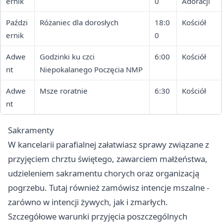
ernik
0
Adoracji
Paździ
Różaniec dla dorosłych
18:0
Kościół
ernik
0
Adwe
Godzinki ku czci
6:00
Kościół
nt
Niepokalanego Poczęcia NMP
Adwe
Msze roratnie
6:30
Kościół
nt
Sakramenty
W kancelarii parafialnej załatwiasz sprawy związane z
przyjęciem chrztu świętego, zawarciem małżeństwa,
udzieleniem sakramentu chorych oraz organizacją
pogrzebu. Tutaj również zamówisz intencje mszalne -
zarówno w intencji żywych, jak i zmarłych.
Szczegółowe warunki przyjęcia poszczególnych