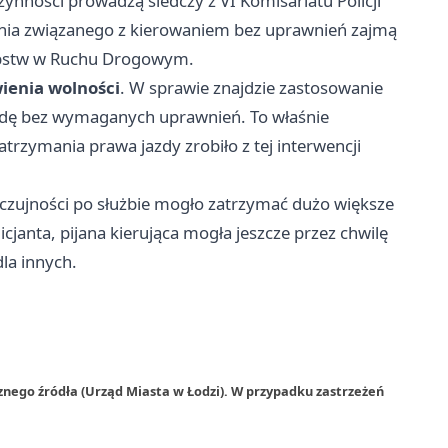
zynności prowadzą śledczy z VI Komisariatu Policji
enia związanego z kierowaniem bez uprawnień zajmą
tępstw w Ruchu Drogowym.
ienia wolności
. W sprawie znajdzie zastosowanie
 jazdę bez wymaganych uprawnień. To właśnie
trzymania prawa jazdy zrobiło z tej interwencji
 czujności po służbie mogło zatrzymać dużo większe
icjanta, pijana kierująca mogła jeszcze przez chwilę
dla innych.
znego źródła (Urząd Miasta w Łodzi). W przypadku zastrzeżeń