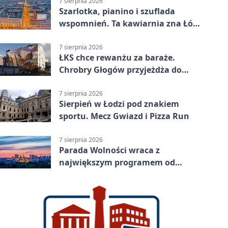
7 sierpnia 2026
Szarlotka, pianino i szuflada
wspomnień. Ta kawiarnia zna Łódź
od lat
7 sierpnia 2026
ŁKS chce rewanżu za baraże.
Chrobry Głogów przyjeżdża do
Łodzi
7 sierpnia 2026
Sierpień w Łodzi pod znakiem
sportu. Mecz Gwiazd i Pizza Run
7 sierpnia 2026
Parada Wolności wraca z
największym programem od
reaktywacji. Trzy sceny i 13
platform