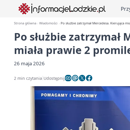
Prz
Strona główna
Wiadomości
Po służbie zatrzymał Mercedesa. Kierująca mi
Po służbie zatrzymał 
miała prawie 2 promil
26 maja 2026
2 min czytania
Udostępnij