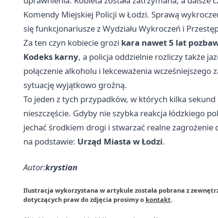
uprawnienia. Kobieta została zatrzymana, a dalsze c
Komendy Miejskiej Policji w Łodzi. Sprawą wykrocz
się funkcjonariusze z Wydziału Wykroczeń i Przes
Za ten czyn kobiecie grozi
kara nawet 5 lat pozbaw
Kodeks karny
, a policja oddzielnie rozliczy także
połączenie alkoholu i lekceważenia wcześniejszego za
sytuację wyjątkowo groźną.
To jeden z tych przypadków, w których kilka sekund
nieszczęście. Gdyby nie szybka reakcja łódzkiego pol
jechać środkiem drogi i stwarzać realne zagrożenie 
na podstawie:
Urząd Miasta w Łodzi
.
Autor:
krystian
Ilustracja wykorzystana w artykule została pobrana z zewnętr
dotyczących praw do zdjęcia prosimy o
kontakt
.