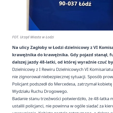
FOT. Urząd Miasta w Łodzi
Na ulicy Zagłoby w Łodzi dzielnicowy z VI Komis
krawężnika do krawężnika. Gdy pojazd stanął, fu
dalszej jazdy 48-latki, od której wyraźnie czuć by
Dzielnicowy z I Rewiru Dzielnicowych VI Komisariatu 
nie zignorował niebezpiecznej sytuacji. Sposób prow
Policjant podszedł do Mercedesa, zatrzymał kobietę 
Wydziału Ruchu Drogowego.
Badanie stanu trzeźwości potwierdziło, że 48-latka 
ustalili policjanci, nie powinna w ogóle siadać za ki