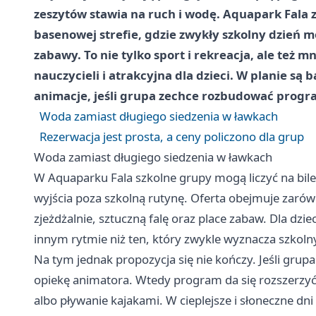
zeszytów stawia na ruch i wodę. Aquapark Fala 
basenowej strefie, gdzie zwykły szkolny dzień m
zabawy. To nie tylko sport i rekreacja, ale też
nauczycieli i atrakcyjna dla dzieci. W planie są 
animacje, jeśli grupa zechce rozbudować progr
Woda zamiast długiego siedzenia w ławkach
Rezerwacja jest prosta, a ceny policzono dla grup
Woda zamiast długiego siedzenia w ławkach
W Aquaparku Fala szkolne grupy mogą liczyć na bile
wyjścia poza szkolną rutynę. Oferta obejmuje zarów
zjeżdżalnie, sztuczną falę oraz place zabaw. Dla dzie
innym rytmie niż ten, który zwykle wyznacza szkol
Na tym jednak propozycja się nie kończy. Jeśli grup
opiekę animatora. Wtedy program da się rozszerzyć 
albo pływanie kajakami. W cieplejsze i słoneczne dn