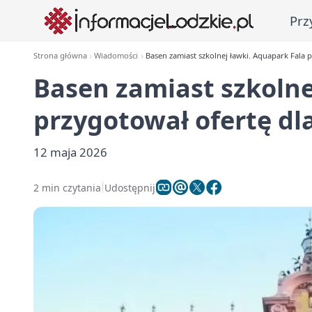
Prz
Strona główna
Wiadomości
Basen zamiast szkolnej ławki. Aquapark Fala p
Basen zamiast szkolne
przygotował ofertę dla
12 maja 2026
2 min czytania
Udostępnij