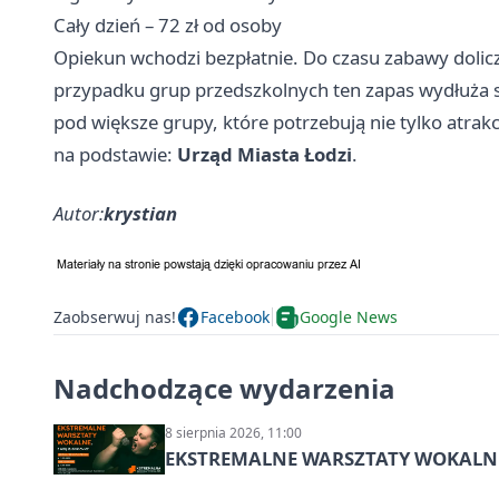
Cały dzień – 72 zł od osoby
Opiekun wchodzi bezpłatnie. Do czasu zabawy dolicza
przypadku grup przedszkolnych ten zapas wydłuża si
pod większe grupy, które potrzebują nie tylko atrakc
na podstawie:
Urząd Miasta Łodzi
.
Autor:
krystian
Zaobserwuj nas!
Facebook
Google News
Nadchodzące wydarzenia
8 sierpnia 2026, 11:00
EKSTREMALNE WARSZTATY WOKALNE z A