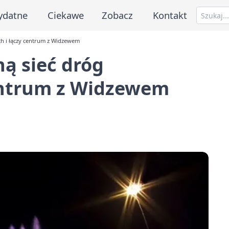
ydatne
Ciekawe
Zobacz
Kontakt
h i łączy centrum z Widzewem
ą sieć dróg
entrum z Widzewem