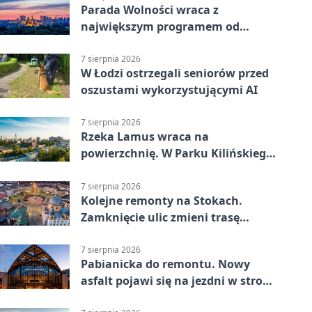
Parada Wolności wraca z
największym programem od
reaktywacji. Trzy sceny i 13
platform
7 sierpnia 2026
W Łodzi ostrzegali seniorów przed
oszustami wykorzystującymi AI
7 sierpnia 2026
Rzeka Lamus wraca na
powierzchnię. W Parku Kilińskiego
trwa finał prac
7 sierpnia 2026
Kolejne remonty na Stokach.
Zamknięcie ulic zmieni trasę
autobusu 58
7 sierpnia 2026
Pabianicka do remontu. Nowy
asfalt pojawi się na jezdni w stronę
centrum