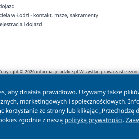
 dojazd
ciela w Łodzi - kontakt, msze, sakramenty
jestracja i dojazd
Copyright © 2026 informacjelodzkie.pl Wszystkie prawa zastrzeżone
es, aby działała prawidłowo. Używamy także plik
News
Autorzy
Polityka Prywatności
Polityka Cookie
cznych, marketingowych i społecznościowych. Inf
 korzystanie ze strony lub klikając „Przechodzę 
ookies zgodnie z naszą
polityką prywatności
.
Zaaw