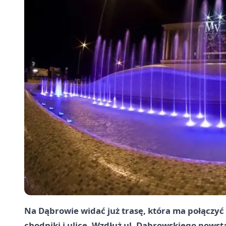
Na Dąbrowie widać już trasę, która ma połączyć
chodniki i ulice. Wzdłuż ul. Dąbrowskiego powst