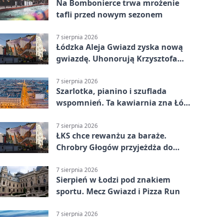
Na Bombonierce trwa mrożenie
tafli przed nowym sezonem
7 sierpnia 2026
Łódzka Aleja Gwiazd zyska nową
gwiazdę. Uhonorują Krzysztofa
Ptaka
7 sierpnia 2026
Szarlotka, pianino i szuflada
wspomnień. Ta kawiarnia zna Łódź
od lat
7 sierpnia 2026
ŁKS chce rewanżu za baraże.
Chrobry Głogów przyjeżdża do
Łodzi
7 sierpnia 2026
Sierpień w Łodzi pod znakiem
sportu. Mecz Gwiazd i Pizza Run
7 sierpnia 2026