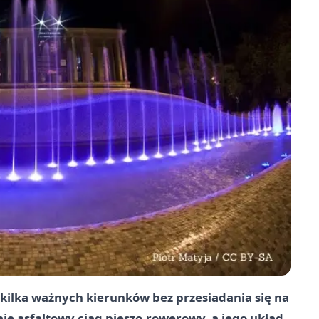
 kilka ważnych kierunków bez przesiadania się na
aje asfaltowy ciąg pieszo-rowerowy, a jego układ