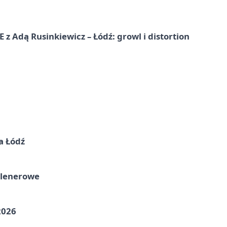
dą Rusinkiewicz – Łódź: growl i distortion
a Łódź
plenerowe
2026