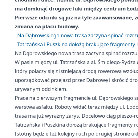
ma domknąć drogowe luki między centrum Łodz
Pierwsze odcinki są już na tyle zaawansowane, 
zmiana na placu budowy.
Na Dąbrowskiego nowa trasa zaczyna spinać rozrz
Tatrzańska i Puszkina dołożą brakujące fragmenty 
Na Dąbrowskiego nowa trasa zaczyna spinać rozrzu
W pasie między ul. Tatrzańską a al. Śmigłego-Rydza
który połączy się z istniejącą drogą rowerową wzdłuż
uporządkować przejazd przez Dąbrowę i skrócić drog
urywanym odcinkiem.
Prace na pierwszym fragmencie ul. Dąbrowskiego są 
warstwa asfaltu. Roboty widać teraz między ul. Lo
trasa ma już wyraźny zarys. Docelowo ciąg pieszo-r
Tatrzańska i Puszkina dołożą brakujące fragmenty r
Istotny będzie też kolejny ruch po drugiej stronie