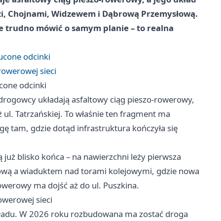
i, Chojnami, Widzewem i Dąbrową Przemysłową.
że trudno mówić o samym planie – to realna
ucone odcinki
rowerowej sieci
cone odcinki
 drogowcy układają asfaltowy ciąg pieszo-rowerowy,
 ul. Tatrzańskiej. To właśnie ten fragment ma
ę tam, gdzie dotąd infrastruktura kończyła się
już blisko końca – na nawierzchni leży pierwsza
dową a wiaduktem nad torami kolejowymi, gdzie nowa
owerowy ma dojść aż do ul. Puszkina.
owerowej sieci
 układu. W 2026 roku rozbudowana ma zostać droga