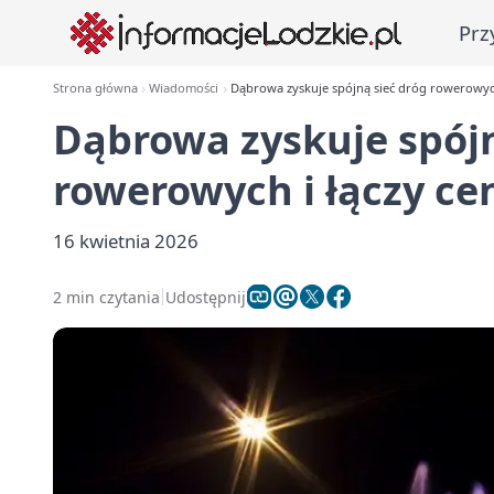
Prz
Strona główna
Wiadomości
Dąbrowa zyskuje spójną sieć dróg rowerowyc
Dąbrowa zyskuje spójn
rowerowych i łączy c
16 kwietnia 2026
2 min czytania
Udostępnij