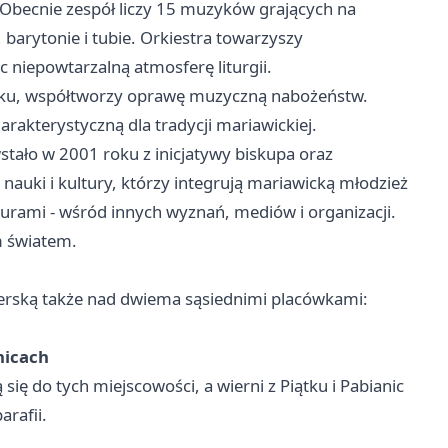
 Obecnie zespół liczy 15 muzyków grających na
 barytonie i tubie. Orkiestra towarzyszy
c niepowtarzalną atmosferę liturgii.
oku, współtworzy oprawę muzyczną nabożeństw.
arakterystyczną dla tradycji mariawickiej.
tało w 2001 roku z inicjatywy biskupa oraz
nauki i kultury, którzy integrują mariawicką młodzież
turami - wśród innych wyznań, mediów i organizacji.
m światem.
terską także nad dwiema sąsiednimi placówkami:
nicach
się do tych miejscowości, a wierni z Piątku i Pabianic
rafii.