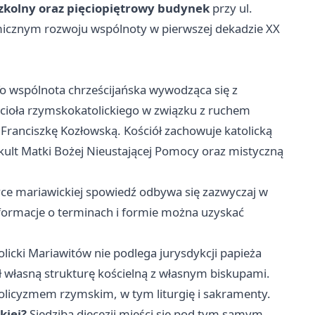
zkolny oraz pięciopiętrowy budynek
przy ul.
amicznym rozwoju wspólnoty w pierwszej dekadzie XX
o wspólnota chrześcijańska wywodząca się z
ścioła rzymskokatolickiego w związku z ruchem
ranciszkę Kozłowską. Kościół zachowuje katolicką
a kult Matki Bożej Nieustającej Pomocy oraz mistyczną
ce mariawickiej spowiedź odbywa się zazwyczaj w
formacje o terminach i formie można uzyskać
olicki Mariawitów nie podlega jurysdykcji papieża
 własną strukturę kościelną z własnym biskupami.
olicyzmem rzymskim, w tym liturgię i sakramenty.
kiej?
Siedziba diecezji mieści się pod tym samym