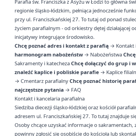
Parafia św. Franciszka z Asyżu w Łodzi to główna św
regionie śląsko-łódzkim, pełniąca jednocześnie funkc
przy ul. Franciszkańskiej 27. To tutaj od ponad stu
życiem parafialnym - od orkiestry dętej działającej 
inicjatywy integrujące środowisko.
Chcę poznać adres i kontakt z parafią
→
Kontakt 
harmonogram nabożeństw
→
Nabożeństwa
Chcę
Sakramenty i katecheza
Chcę dołączyć do grup i 
znaleźć kaplice i pobliskie parafie
→
Kaplice filial
→
Cmentarz parafialny
Chcę poznać historię paraf
najczęstsze pytania
→
FAQ
Kontakt i kancelaria parafialna
Siedziba diecezji śląsko-łódzkiej oraz kościół parafi
adresem ul. Franciszkańskiej 27. To tutaj znajduje si
Osoby chcące uzyskać informacje o sakramentach, z
powinny zgłosić się osobiście do kościoła lub sko