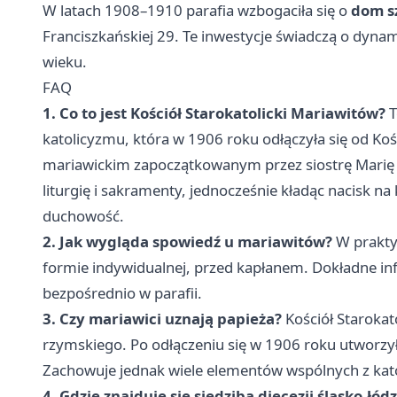
W latach 1908–1910 parafia wzbogaciła się o
dom s
Franciszkańskiej 29. Te inwestycje świadczą o dyn
wieku.
FAQ
1. Co to jest Kościół Starokatolicki Mariawitów?
T
katolicyzmu, która w 1906 roku odłączyła się od Ko
mariawickim zapoczątkowanym przez siostrę Marię F
liturgię i sakramenty, jednocześnie kładąc nacisk n
duchowość.
2. Jak wygląda spowiedź u mariawitów?
W prakty
formie indywidualnej, przed kapłanem. Dokładne in
bezpośrednio w parafii.
3. Czy mariawici uznają papieża?
Kościół Starokat
rzymskiego. Po odłączeniu się w 1906 roku utworzył
Zachowuje jednak wiele elementów wspólnych z kat
4. Gdzie znajduje się siedziba diecezji śląsko-łódz