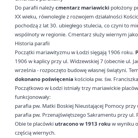
Do parafii należy
cmentarz mariawicki
położony pr
XX wieku, równolegle z rozwojem działalności Kości
pochodzą z lat 30. ubiegłego stulecia, co czyni to 
wspólnoty w regionie. Cmentarz służy wiernym jak
Historia parafii
Początki mariawityzmu w Łodzi sięgają 1906 roku.
1906 w kaplicy przy ul. Widzewskiej 7 (obecnie ul. J
września - rozpoczęto budowę własnej świątyni. Te
dokonano poświęcenia
kościoła pw. św. Franciszka
Początkowo w Łodzi istniały trzy mariawickie placówk
funkcjonowały:
parafia pw. Matki Boskiej Nieustającej Pomocy przy
parafia pw. Przenajświętszego Sakramentu przy ul. P
Obie te placówki
utracono w 1913 roku
w wyniku od
częścią wiernych.