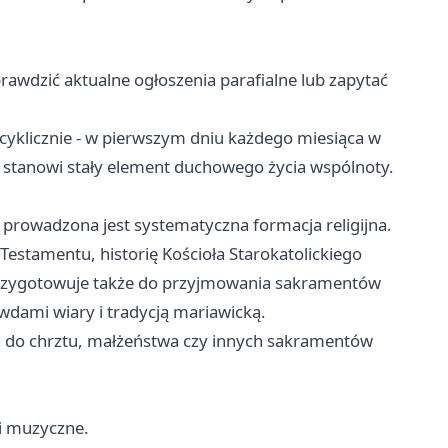
prawdzić aktualne ogłoszenia parafialne lub zapytać
cyklicznie - w pierwszym dniu każdego miesiąca w
 stanowi stały element duchowego życia wspólnoty.
 prowadzona jest systematyczna formacja religijna.
estamentu, historię Kościoła Starokatolickiego
a przygotowuje także do przyjmowania sakramentów
awdami wiary i tradycją mariawicką.
 do chrztu, małżeństwa czy innych sakramentów
 i muzyczne.