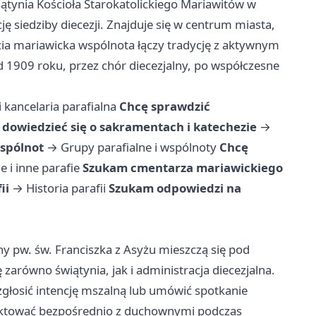
iątynia Kościoła Starokatolickiego Mariawitów w
ję siedziby diecezji. Znajduje się w centrum miasta,
lecia mariawicka wspólnota łączy tradycję z aktywnym
od 1909 roku, przez chór diecezjalny, po współczesne
i kancelaria parafialna
Chcę sprawdzić
 dowiedzieć się o sakramentach i katechezie
→
wspólnot
→
Grupy parafialne i wspólnoty
Chcę
ne i inne parafie
Szukam cmentarza mariawickiego
ii
→
Historia parafii
Szukam odpowiedzi na
alny pw. św. Franciszka z Asyżu mieszczą się pod
ę zarówno świątynia, jak i administracja diecezjalna.
głosić intencję mszalną lub umówić spotkanie
ntaktować bezpośrednio z duchownymi podczas