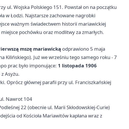
zy ul. Wojska Polskiego 151. Powstał on na początku
oła w Łodzi. Najstarsze zachowane nagrobki
miejsce ważnym świadectwem historii mariawickiej
o miejsce pochówku oraz modlitwy za zmarłych.
Pierwszą mszę mariawicką
odprawiono 5 maja
ana Kilińskiego). Już we wrześniu tego samego roku - 7
mpo prac było imponujące:
1 listopada 1906
 z Asyżu.
i. Oprócz głównej parafii przy ul. Franciszkańskiej
 ul. Nawrot 104
odleśnej 22 (obecnie ul. Marii Skłodowskiej-Curie)
ejścia od Kościoła Mariawitów kapłana wraz z