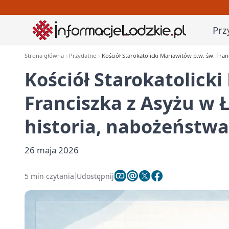
Prz
Strona główna
Przydatne
Kościół Starokatolicki Mariawitów p.w. św. Fran
Kościół Starokatolicki
Franciszka z Asyżu w Ł
historia, nabożeństwa
26 maja 2026
5 min czytania
Udostępnij