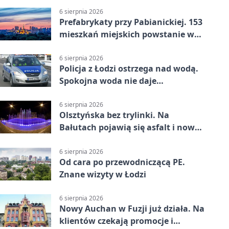
6 sierpnia 2026
Prefabrykaty przy Pabianickiej. 153
mieszkań miejskich powstanie w
15 tygodni
6 sierpnia 2026
Policja z Łodzi ostrzega nad wodą.
Spokojna woda nie daje
bezpieczeństwa
6 sierpnia 2026
Olsztyńska bez trylinki. Na
Bałutach pojawią się asfalt i nowe
parkingi
6 sierpnia 2026
Od cara po przewodniczącą PE.
Znane wizyty w Łodzi
6 sierpnia 2026
Nowy Auchan w Fuzji już działa. Na
klientów czekają promocje i