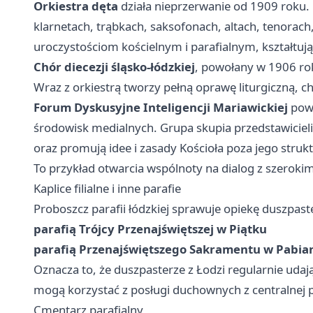
Orkiestra dęta
działa nieprzerwanie od 1909 roku.
klarnetach, trąbkach, saksofonach, altach, tenorach,
uroczystościom kościelnym i parafialnym, kształtują
Chór diecezji śląsko-łódzkiej
, powołany w 1906 r
Wraz z orkiestrą tworzy pełną oprawę liturgiczną, ch
Forum Dyskusyjne Inteligencji Mariawickiej
pows
środowisk medialnych. Grupa skupia przedstawicieli 
oraz promują idee i zasady Kościoła poza jego struk
To przykład otwarcia wspólnoty na dialog z szeroki
Kaplice filialne i inne parafie
Proboszcz parafii łódzkiej sprawuje opiekę duszpas
parafią Trójcy Przenajświętszej w Piątku
parafią Przenajświętszego Sakramentu w Pabia
Oznacza to, że duszpasterze z Łodzi regularnie udają 
mogą korzystać z posługi duchownych z centralnej pa
Cmentarz parafialny