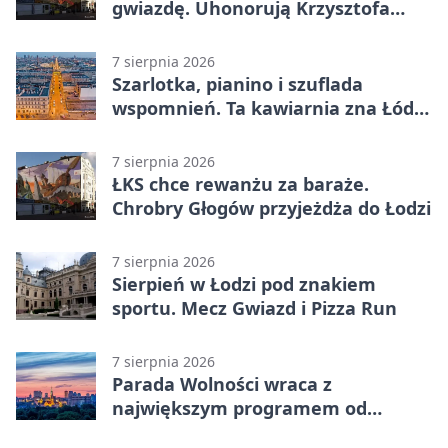
gwiazdę. Uhonorują Krzysztofa
Ptaka
7 sierpnia 2026
Szarlotka, pianino i szuflada
wspomnień. Ta kawiarnia zna Łódź
od lat
7 sierpnia 2026
ŁKS chce rewanżu za baraże.
Chrobry Głogów przyjeżdża do Łodzi
7 sierpnia 2026
Sierpień w Łodzi pod znakiem
sportu. Mecz Gwiazd i Pizza Run
7 sierpnia 2026
Parada Wolności wraca z
największym programem od
reaktywacji. Trzy sceny i 13