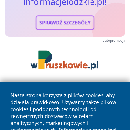
informacjelodzkie.pl!
SPRAWDŹ SZCZEGÓŁY
autopromocja
Nasza strona korzysta z plików cookies, aby
działała prawidłowo. Używamy także plików
cookies i podobnych technologii od
zewnętrznych dostawców w celach
Copyright © 2026 informacjelodzkie.pl Wszystkie prawa
analitycznych, marketingowych i
zastrzeżone.