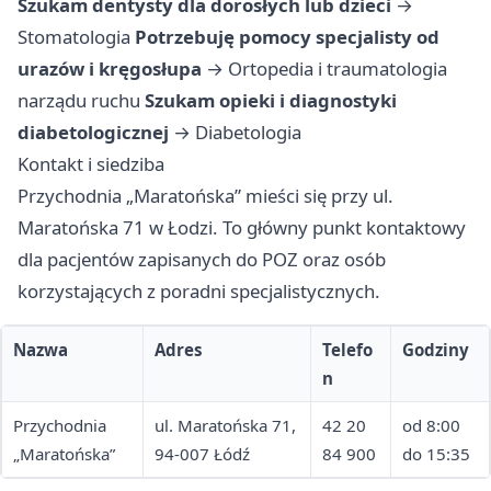
Szukam dentysty dla dorosłych lub dzieci
→
Stomatologia
Potrzebuję pomocy specjalisty od
urazów i kręgosłupa
→
Ortopedia i traumatologia
narządu ruchu
Szukam opieki i diagnostyki
diabetologicznej
→
Diabetologia
Kontakt i siedziba
Przychodnia „Maratońska” mieści się przy ul.
Maratońska 71 w Łodzi. To główny punkt kontaktowy
dla pacjentów zapisanych do POZ oraz osób
korzystających z poradni specjalistycznych.
Nazwa
Adres
Telefo
Godziny
n
Przychodnia
ul. Maratońska 71,
42 20
od 8:00
„Maratońska”
94-007 Łódź
84 900
do 15:35