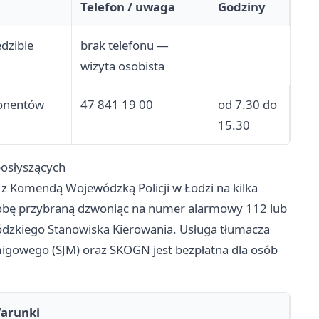
Telefon / uwaga
Godziny
dzibie
brak telefonu —
wizyta osobista
bonentów
47 841 19 00
od 7.30 do
15.30
bosłyszących
 z Komendą Wojewódzką Policji w Łodzi na kilka
osobę przybraną dzwoniąc na numer alarmowy 112 lub
ódzkiego Stanowiska Kierowania. Usługa tłumacza
igowego (SJM) oraz SKOGN jest bezpłatna dla osób
arunki