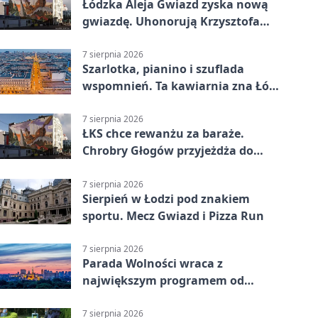
Łódzka Aleja Gwiazd zyska nową
gwiazdę. Uhonorują Krzysztofa
Ptaka
7 sierpnia 2026
Szarlotka, pianino i szuflada
wspomnień. Ta kawiarnia zna Łódź
od lat
7 sierpnia 2026
ŁKS chce rewanżu za baraże.
Chrobry Głogów przyjeżdża do
Łodzi
7 sierpnia 2026
Sierpień w Łodzi pod znakiem
sportu. Mecz Gwiazd i Pizza Run
7 sierpnia 2026
Parada Wolności wraca z
największym programem od
reaktywacji. Trzy sceny i 13
platform
7 sierpnia 2026