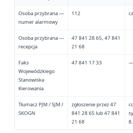
Osoba przybrana —
112
c
numer alarmowy
Osoba przybrana —
47 841 28 65, 47 841
recepcja
21 68
Faks
47 841 17 33
Wojewódzkiego
Stanowiska
Kierowania
Tłumacz PJM / SJM /
zgłoszenie przez 47
c
SKOGN
841 28 65 lub 47 841
s
21 68
8