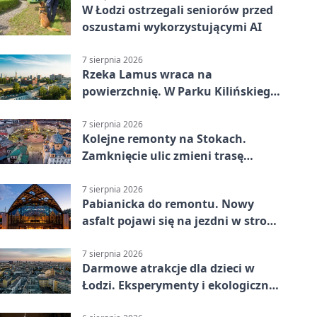
W Łodzi ostrzegali seniorów przed
oszustami wykorzystującymi AI
7 sierpnia 2026
Rzeka Lamus wraca na
powierzchnię. W Parku Kilińskiego
trwa finał prac
7 sierpnia 2026
Kolejne remonty na Stokach.
Zamknięcie ulic zmieni trasę
autobusu 58
7 sierpnia 2026
Pabianicka do remontu. Nowy
asfalt pojawi się na jezdni w stronę
centrum
7 sierpnia 2026
Darmowe atrakcje dla dzieci w
Łodzi. Eksperymenty i ekologiczny
escape room