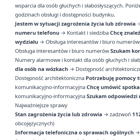
wsparcia dla osób głuchych i słabosłyszących. Poniż
godzinach obsługi i dostępności budynku.
Jestem w sytuacji zagrożenia życia lub zdrowia
numeru telefonu
→
Kontakt i siedziba
Chcę znale
wydziału
→
Obsługa interesantów i biuro numerów
Obsługa interesantów i biuro numerów
Szukam kon
Numery alarmowe i kontakt dla osób głuchych i sła
dla osób na wózkach
→
Dostępność architektonicz
Dostępność architektoniczna
Potrzebuję pomocy 
komunikacyjno-informacyjna
Chcę umówić spotka
komunikacyjno-informacyjna
Szukam odpowiedzi n
Najważniejsze sprawy
Stan zagrożenia życia lub zdrowia
→ zadzwoń
11
obcojęzycznych)
Informacja telefoniczna o sprawach ogólnych
→ 