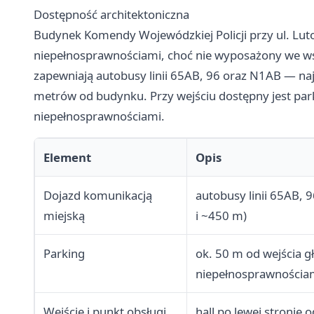
Dostępność architektoniczna
Budynek Komendy Wojewódzkiej Policji przy ul. Lut
niepełnosprawnościami, choć nie wyposażony we ws
zapewniają autobusy linii 65AB, 96 oraz N1AB — najb
metrów od budynku. Przy wejściu dostępny jest pa
niepełnosprawnościami.
Element
Opis
Dojazd komunikacją
autobusy linii 65AB, 
miejską
i ~450 m)
Parking
ok. 50 m od wejścia g
niepełnosprawnościa
Wejście i punkt obsługi
hall po lewej stronie