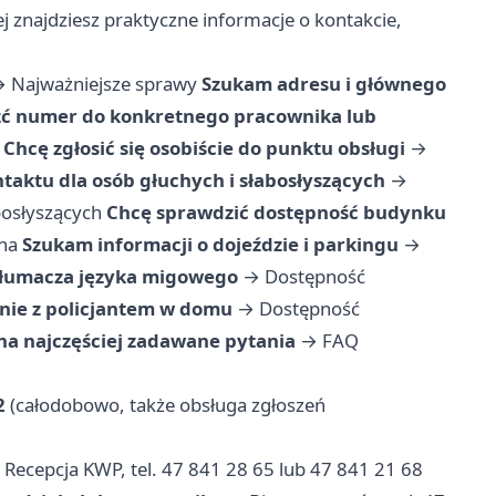
ej znajdziesz praktyczne informacje o kontakcie,
→
Najważniejsze sprawy
Szukam adresu i głównego
źć numer do konkretnego pracownika lub
Chcę zgłosić się osobiście do punktu obsługi
→
taktu dla osób głuchych i słabosłyszących
→
bosłyszących
Chcę sprawdzić dostępność budynku
na
Szukam informacji o dojeździe i parkingu
→
tłumacza języka migowego
→
Dostępność
nie z policjantem w domu
→
Dostępność
a najczęściej zadawane pytania
→
FAQ
2
(całodobowo, także obsługa zgłoszeń
Recepcja KWP, tel. 47 841 28 65 lub 47 841 21 68