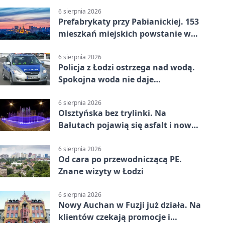
6 sierpnia 2026
Prefabrykaty przy Pabianickiej. 153
mieszkań miejskich powstanie w
15 tygodni
6 sierpnia 2026
Policja z Łodzi ostrzega nad wodą.
Spokojna woda nie daje
bezpieczeństwa
6 sierpnia 2026
Olsztyńska bez trylinki. Na
Bałutach pojawią się asfalt i nowe
parkingi
6 sierpnia 2026
Od cara po przewodniczącą PE.
Znane wizyty w Łodzi
6 sierpnia 2026
Nowy Auchan w Fuzji już działa. Na
klientów czekają promocje i