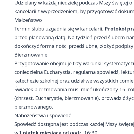
Udzielany w każdą niedzielę podczas Mszy świętej o g
kancelarii z wyprzedzeniem, by przygotować dokum
Małżeństwo
Termin ślubu uzgadnia się w kancelarii.
Protokół p
przed planowaną datą. Na tydzień przed ślubem narz
dokończyć formalności przedślubne, złożyć podpisy
Bierzmowanie
Przygotowanie obejmuje trzy warunki: systematyczn
coniedzielna Eucharystia, regularna spowiedź, lektura 
katechezie szkolnej oraz udział we wszystkich comi
Świadek bierzmowania musi mieć ukończony 16. rok
(chrzest, Eucharystię, bierzmowanie), prowadzić ży
bierzmowanego.
Nabożeństwa i spowiedź
Spowiedź dostępna jest podczas każdej Mszy świętej
w
I piątek miesiąca
od godz. 16:30.