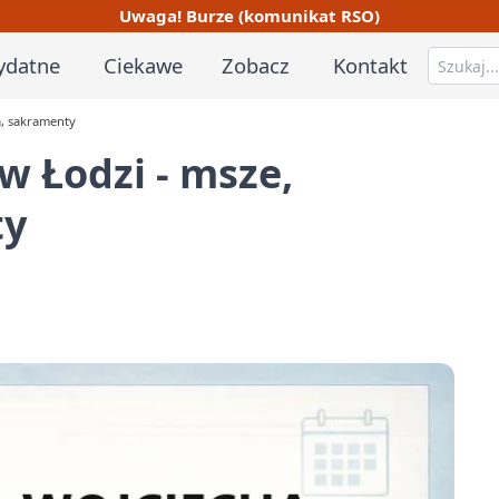
Uwaga! Burze (komunikat RSO)
ydatne
Ciekawe
Zobacz
Kontakt
a, sakramenty
w Łodzi - msze,
ty