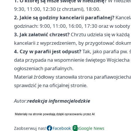
1. O której są msze święte w niedzielę?
W niedziel
9:30, 11:00, 12:30 (z chrztami), 18:00.
2. Jakie są godziny kancelarii parafialnej?
Kancela
godzinach: 9:00, 11:00, 16:00, 17:30 oraz w soboty o
3. Jak załatwić chrzest?
Chrztu udziela się w każdą 
kancelarii z wyprzedzeniem, by przygotować dokum
4. Czy w parafii jest odpust?
Tak, jako parafia pw.
data przypada na wspomnienie świętego Wojciecha (23
ogłoszeniach parafialnych.
Materiał źródłowy stanowiła strona parafiawojciech
sprawdzić je na oficjalnej stronie.
Autor:
redakcja informacjelodzkie
Zaobserwuj nas!
Facebook
Google News