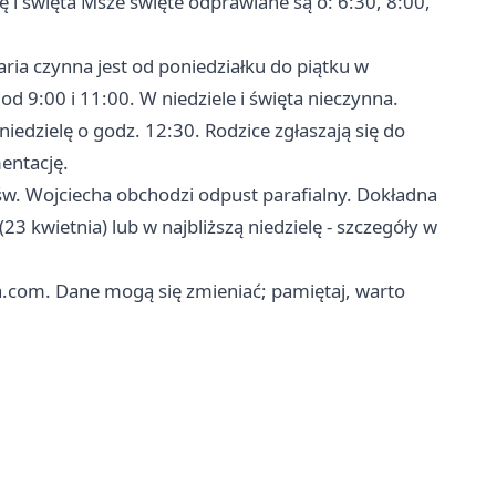
ę i święta Msze święte odprawiane są o: 6:30, 8:00,
ria czynna jest od poniedziałku do piątku w
d 9:00 i 11:00. W niedziele i święta nieczynna.
niedzielę o godz. 12:30. Rodzice zgłaszają się do
entację.
 św. Wojciecha obchodzi odpust parafialny. Dokładna
 kwietnia) lub w najbliższą niedzielę - szczegóły w
a.com. Dane mogą się zmieniać; pamiętaj, warto