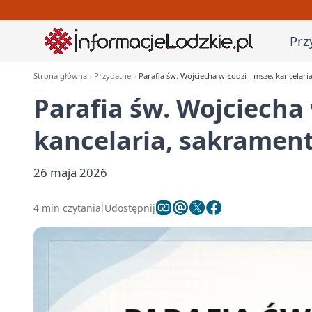
Prz
Strona główna
Przydatne
Parafia św. Wojciecha w Łodzi - msze, kancelari
Parafia św. Wojciecha 
kancelaria, sakramen
26 maja 2026
4 min czytania
Udostępnij