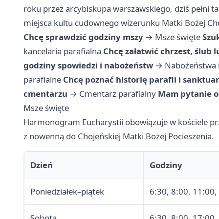
roku przez arcybiskupa warszawskiego, dziś pełni t
miejsca kultu cudownego wizerunku Matki Bożej Choj
Chcę sprawdzić godziny mszy
→
Msze święte
Szu
kancelaria parafialna
Chcę załatwić chrzest, ślub
godziny spowiedzi i nabożeństw
→
Nabożeństwa 
parafialne
Chcę poznać historię parafii i sanktua
cmentarzu
→
Cmentarz parafialny
Mam pytanie o 
Msze święte
Harmonogram Eucharystii obowiązuje w kościele pr
z nowenną do Chojeńskiej Matki Bożej Pocieszenia.
Dzień
Godziny
Poniedziałek–piątek
6:30, 8:00, 11:00,
Sobota
6:30, 8:00, 17:00,