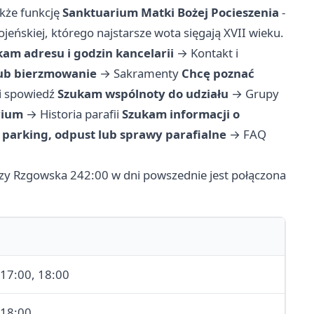
akże funkcję
Sanktuarium Matki Bożej Pocieszenia
-
eńskiej, którego najstarsze wota sięgają XVII wieku.
kam adresu i godzin kancelarii
→
Kontakt i
 lub bierzmowanie
→
Sakramenty
Chcę poznać
i spowiedź
Szukam wspólnoty do udziału
→
Grupy
rium
→
Historia parafii
Szukam informacji o
parking, odpust lub sprawy parafialne
→
FAQ
zy Rzgowska 242:00 w dni powszednie jest połączona
 17:00, 18:00
 18:00