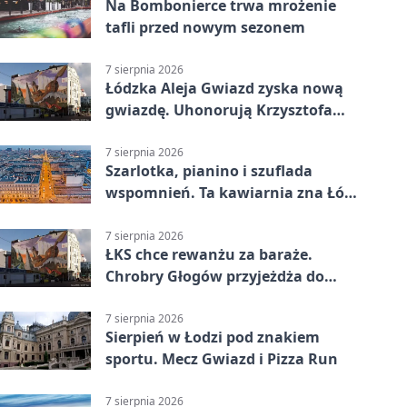
Na Bombonierce trwa mrożenie
tafli przed nowym sezonem
7 sierpnia 2026
Łódzka Aleja Gwiazd zyska nową
gwiazdę. Uhonorują Krzysztofa
Ptaka
7 sierpnia 2026
Szarlotka, pianino i szuflada
wspomnień. Ta kawiarnia zna Łódź
od lat
7 sierpnia 2026
ŁKS chce rewanżu za baraże.
Chrobry Głogów przyjeżdża do
Łodzi
7 sierpnia 2026
Sierpień w Łodzi pod znakiem
sportu. Mecz Gwiazd i Pizza Run
7 sierpnia 2026