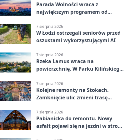
Parada Wolności wraca z
największym programem od
reaktywacji. Trzy sceny i 13
platform
7 sierpnia 2026
W Łodzi ostrzegali seniorów przed
oszustami wykorzystującymi AI
7 sierpnia 2026
Rzeka Lamus wraca na
powierzchnię. W Parku Kilińskiego
trwa finał prac
7 sierpnia 2026
Kolejne remonty na Stokach.
Zamknięcie ulic zmieni trasę
autobusu 58
7 sierpnia 2026
Pabianicka do remontu. Nowy
asfalt pojawi się na jezdni w stronę
centrum