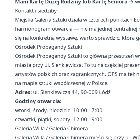
Mam Kartę Dużej Rodziny lub Kartę Seniora
→ we
Kontakt i siedziby
Miejska Galeria Sztuki działa w czterech punktach Ł
harmonogram otwarcia — nie ma jednej centralnej re
się na konkretną wystawę, warto sprawdzić, która gal
Ośrodek Propagandy Sztuki
Ośrodek Propagandy Sztuki to główna przestrzeń w
miasta przy ul. Sienkiewicza. To tu najczęściej pre
artystów polskich oraz zagranicznych. OPS ma też na
na mapie sztuki współczesnej w Polsce.
Adres:
ul. Sienkiewicza 44, 90-009 Łódź
Godziny otwarcia:
wtorki, środy, niedziele: 10:00 17:00
czwartki, piątki, soboty: 12:00 19:00
Galeria Willa / Galeria Chimera
Galeria Willa / Galeria Chimera mieści się przy ul. W