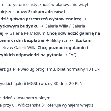
m i turystom elastyczność w planowaniu wizyt.
niejsze sprawy
Szukam adresów i
dzić główną przestrzeń wystawienniczą
→
bytkowym budynku
→
Galeria Willa / Galeria
ej
→
Galeria Re:Medium
Chcę odwiedzić galerię na
ennik i dni bezpłatne
→
Bilety i zniżki
Szukam
trz w Galerii Willa
Chcę poznać regulamin i
zybkich odpowiedzi na pytania
→
FAQ
rz galerię według programu, bilet normalny 10 PLN
ystkich galerii MGSŁ (ważny 30 dni): 20 PLN
 to dzień z wstępem wolnym
la przy ul. Wólczańska 31 oferuje wynajem wnętrz