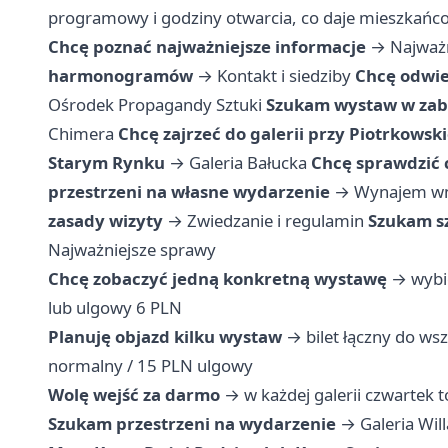
programowy i godziny otwarcia, co daje mieszkańco
Chcę poznać najważniejsze informacje
→
Najważ
harmonogramów
→
Kontakt i siedziby
Chcę odwie
Ośrodek Propagandy Sztuki
Szukam wystaw w za
Chimera
Chcę zajrzeć do galerii przy Piotrkowski
Starym Rynku
→
Galeria Bałucka
Chcę sprawdzić c
przestrzeni na własne wydarzenie
→
Wynajem wnę
zasady wizyty
→
Zwiedzanie i regulamin
Szukam s
Najważniejsze sprawy
Chcę zobaczyć jedną konkretną wystawę
→ wybie
lub ulgowy 6 PLN
Planuję objazd kilku wystaw
→ bilet łączny do wsz
normalny / 15 PLN ulgowy
Wolę wejść za darmo
→ w każdej galerii czwartek
Szukam przestrzeni na wydarzenie
→ Galeria Wil