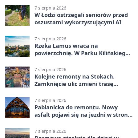
platform
7 sierpnia 2026
W Łodzi ostrzegali seniorów przed
oszustami wykorzystującymi AI
7 sierpnia 2026
Rzeka Lamus wraca na
powierzchnię. W Parku Kilińskiego
trwa finał prac
7 sierpnia 2026
Kolejne remonty na Stokach.
Zamknięcie ulic zmieni trasę
autobusu 58
7 sierpnia 2026
Pabianicka do remontu. Nowy
asfalt pojawi się na jezdni w stronę
centrum
7 sierpnia 2026
Darmowe atrakcje dla dzieci w