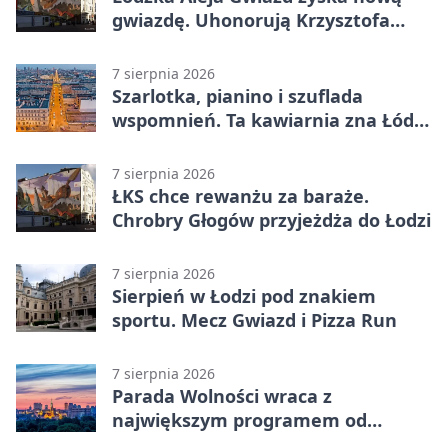
gwiazdę. Uhonorują Krzysztofa
Ptaka
7 sierpnia 2026
Szarlotka, pianino i szuflada
wspomnień. Ta kawiarnia zna Łódź
od lat
7 sierpnia 2026
ŁKS chce rewanżu za baraże.
Chrobry Głogów przyjeżdża do Łodzi
7 sierpnia 2026
Sierpień w Łodzi pod znakiem
sportu. Mecz Gwiazd i Pizza Run
7 sierpnia 2026
Parada Wolności wraca z
największym programem od
reaktywacji. Trzy sceny i 13