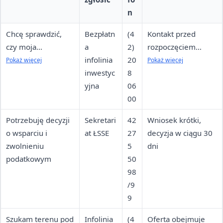
n
Chcę sprawdzić,
Bezpłatn
(4
Kontakt przed
czy moja
a
2)
rozpoczęciem
inwestycja
infolinia
20
inwestycji;
Pokaż więcej
Pokaż więcej
kwalifikuje się do
inwestyc
8
minimalna kwota
zwolnienia z
yjna
06
od 100–200 tys. zł
PIT/CIT
00
Potrzebuję decyzji
Sekretari
42
Wniosek krótki,
o wsparciu i
at ŁSSE
27
decyzja w ciągu 30
zwolnieniu
5
dni
podatkowym
50
98
/9
9
Szukam terenu pod
Infolinia
(4
Oferta obejmuje