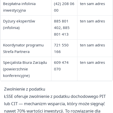
Bezpłatna infolinia
(42) 208 06
ten sam adres
inwestycyjna
00
Dyżury ekspertów
885 801
ten sam adres
(infolinia)
402, 885
801 413
Koordynator programu
721 550
ten sam adres
Strefa Partnera
166
Specjalista Biura Zarządu
609 474
ten sam adres
(powierzchnie
070
konferencyjne)
Zwolnienie z podatku
ŁSSE oferuje zwolnienie z podatku dochodowego PIT
lub CIT — mechanizm wsparcia, który może sięgnąć
nawet 70% wartości inwestycji. To rozwiązanie dla