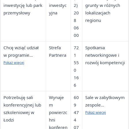
inwestycję lub park
inwestyc
2)
grunty w różnych
przemysłowy
yjna
20
lokalizacjach
8
regionu
06
00
Chcę wziąć udział
Strefa
72
Spotkania
w programie
Partnera
1
networkingowe i
partnerskim,
55
rozwój kompetencji
Pokaż więcej
warsztatach,
0
webinarach
16
6
Potrzebuję sali
Wynaje
60
Sale w zabytkowym
konferencyjnej lub
m
9
zespole
szkoleniowej w
powierzc
47
pofabrycznym,
Pokaż więcej
Łodzi
hni
4
dostępna Strefa
konferen
07
Relaksu