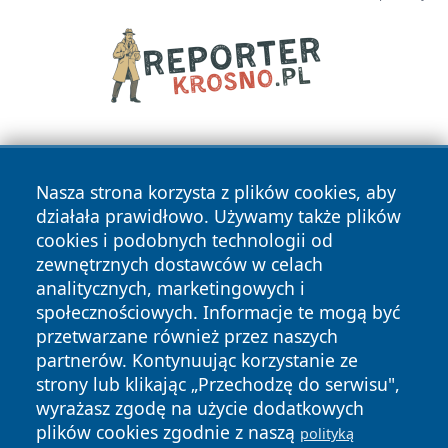
Nasza strona korzysta z plików cookies, aby
działała prawidłowo. Używamy także plików
cookies i podobnych technologii od
zewnętrznych dostawców w celach
Copyright © 2026 informacjelodzkie.pl Wszystkie prawa
analitycznych, marketingowych i
zastrzeżone.
społecznościowych. Informacje te mogą być
przetwarzane również przez naszych
partnerów. Kontynuując korzystanie ze
Polityka
Polityka
News
Autorzy
strony lub klikając „Przechodzę do serwisu",
Prywatności
Cookies
wyrażasz zgodę na użycie dodatkowych
plików cookies zgodnie z naszą
polityką