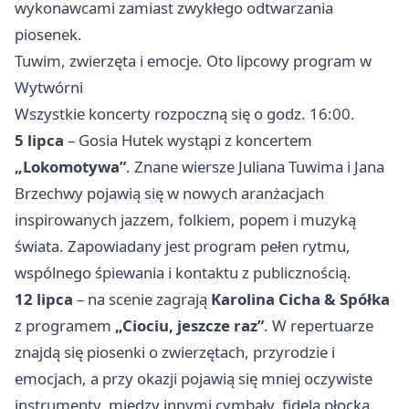
wykonawcami zamiast zwykłego odtwarzania
piosenek.
Tuwim, zwierzęta i emocje. Oto lipcowy program w
Wytwórni
Wszystkie koncerty rozpoczną się o godz. 16:00.
5 lipca
– Gosia Hutek wystąpi z koncertem
„Lokomotywa”
. Znane wiersze Juliana Tuwima i Jana
Brzechwy pojawią się w nowych aranżacjach
inspirowanych jazzem, folkiem, popem i muzyką
świata. Zapowiadany jest program pełen rytmu,
wspólnego śpiewania i kontaktu z publicznością.
12 lipca
– na scenie zagrają
Karolina Cicha & Spółka
z programem
„Ciociu, jeszcze raz”
. W repertuarze
znajdą się piosenki o zwierzętach, przyrodzie i
emocjach, a przy okazji pojawią się mniej oczywiste
instrumenty, między innymi cymbały, fidela płocka,