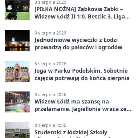
8 sierpnia 2026
[PIŁKA NOŻNA] Ząbkovia Ząbki –
Widzew Łódź II 1:0. Betclic 3. Liga
Grupa 1 (Grupa I) z
rozstrzygnięciem po przerwie
8 sierpnia 2026
Jednodniowe wycieczki z Łodzi
prowadzą do pałaców i ogrodów
8 sierpnia 2026
Joga w Parku Podolskim. Sobotnie
zajęcia potrwają do końca sierpnia
8 sierpnia 2026
Widzew Łódź ma szansę na
przełamanie. Jagiellonia wraca ze
Szkocji
8 sierpnia 2026
Studentki z łódzkiej Szkoły