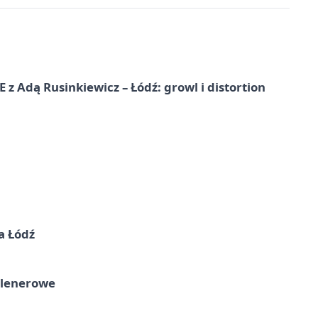
dą Rusinkiewicz – Łódź: growl i distortion
a Łódź
plenerowe