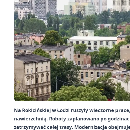
Na Rokicińskiej w Łodzi ruszyły wieczorne prace
nawierzchnią. Roboty zaplanowano po godzinach
zatrzymywać całej trasy. Modernizacja obejmu