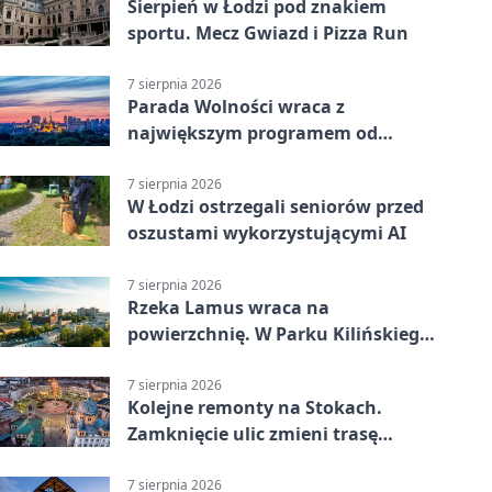
Sierpień w Łodzi pod znakiem
sportu. Mecz Gwiazd i Pizza Run
7 sierpnia 2026
Parada Wolności wraca z
największym programem od
reaktywacji. Trzy sceny i 13
platform
7 sierpnia 2026
W Łodzi ostrzegali seniorów przed
oszustami wykorzystującymi AI
7 sierpnia 2026
Rzeka Lamus wraca na
powierzchnię. W Parku Kilińskiego
trwa finał prac
7 sierpnia 2026
Kolejne remonty na Stokach.
Zamknięcie ulic zmieni trasę
autobusu 58
7 sierpnia 2026