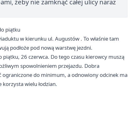
ami, żeby nie zamknąć całej ulicy naraz
do piątku
iaduktu w kierunku ul.
Augustów
. To właśnie tam
wują podłoże pod nową warstwę jezdni.
 piątku, 26 czerwca. Do tego czasu kierowcy muszą
możliwym spowolnieniem przejazdu. Dobra
być ograniczone do minimum, a odnowiony odcinek ma
e korzysta wielu łodzian.