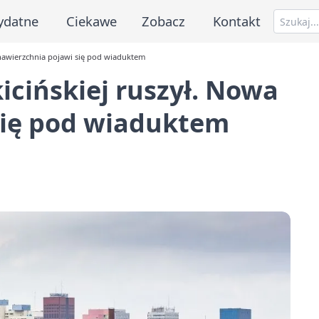
ydatne
Ciekawe
Zobacz
Kontakt
nawierzchnia pojawi się pod wiaduktem
cińskiej ruszył. Nowa
się pod wiaduktem