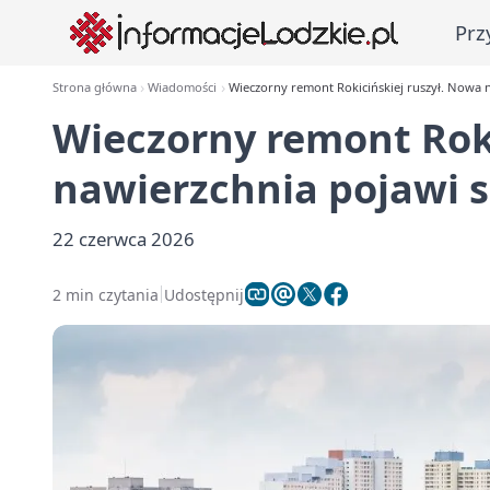
Prz
Strona główna
Wiadomości
Wieczorny remont Rokicińskiej ruszył. Nowa 
Wieczorny remont Roki
nawierzchnia pojawi 
22 czerwca 2026
2 min czytania
Udostępnij