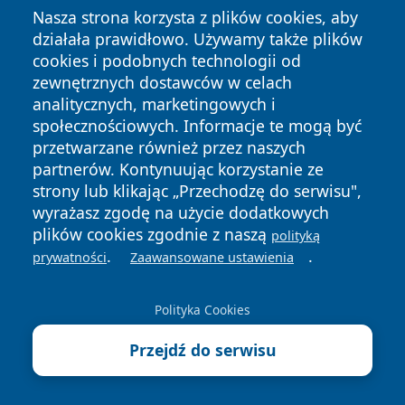
Nasza strona korzysta z plików cookies, aby
działała prawidłowo. Używamy także plików
cookies i podobnych technologii od
zewnętrznych dostawców w celach
analitycznych, marketingowych i
Copyright © 2026 informacjelodzkie.pl Wszystkie prawa
społecznościowych. Informacje te mogą być
zastrzeżone.
przetwarzane również przez naszych
partnerów. Kontynuując korzystanie ze
strony lub klikając „Przechodzę do serwisu",
Polityka
Polityka
wyrażasz zgodę na użycie dodatkowych
News
Autorzy
Prywatności
Cookies
plików cookies zgodnie z naszą
polityką
.
.
prywatności
Zaawansowane ustawienia
Polityka Cookies
Przejdź do serwisu