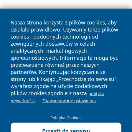
Nasza strona korzysta z plików cookies, aby
działała prawidłowo. Używamy także plików
cookies i podobnych technologii od
zewnętrznych dostawców w celach
Copyright © 2026 informacjelodzkie.pl Wszystkie prawa
analitycznych, marketingowych i
zastrzeżone.
społecznościowych. Informacje te mogą być
przetwarzane również przez naszych
partnerów. Kontynuując korzystanie ze
Polityka
Polityka
News
Autorzy
strony lub klikając „Przechodzę do serwisu",
Prywatności
Cookies
wyrażasz zgodę na użycie dodatkowych
plików cookies zgodnie z naszą
polityką
.
.
prywatności
Zaawansowane ustawienia
Polityka Cookies
Przejdź do serwisu