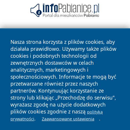
Nasza strona korzysta z plików cookies, aby
działała prawidłowo. Używamy także plików
cookies i podobnych technologii od
zewnętrznych dostawców w celach
Copyright © 2026 informacjelodzkie.pl Wszystkie prawa
analitycznych, marketingowych i
zastrzeżone.
społecznościowych. Informacje te mogą być
przetwarzane również przez naszych
partnerów. Kontynuując korzystanie ze
Polityka
Polityka
News
Autorzy
strony lub klikając „Przechodzę do serwisu",
Prywatności
Cookies
wyrażasz zgodę na użycie dodatkowych
plików cookies zgodnie z naszą
polityką
.
.
prywatności
Zaawansowane ustawienia