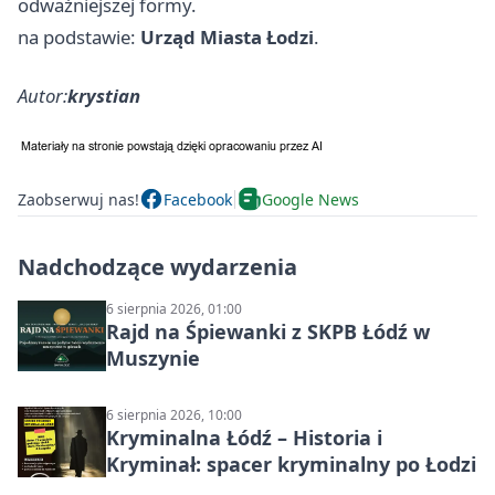
odważniejszej formy.
na podstawie:
Urząd Miasta Łodzi
.
Autor:
krystian
Zaobserwuj nas!
Facebook
Google News
Nadchodzące wydarzenia
6 sierpnia 2026, 01:00
Rajd na Śpiewanki z SKPB Łódź w
Muszynie
6 sierpnia 2026, 10:00
Kryminalna Łódź – Historia i
Kryminał: spacer kryminalny po Łodzi