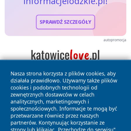
informacjelodzkie.pl!
SPRAWDŹ SZCZEGÓŁY
autopromocja
Nasza strona korzysta z plików cookies, aby
działała prawidłowo. Używamy także plików
cookies i podobnych technologii od
zewnętrznych dostawców w celach
analitycznych, marketingowych i
społecznościowych. Informacje te mogą być
Copyright © 2026 informacjelodzkie.pl Wszystkie prawa
przetwarzane również przez naszych
zastrzeżone.
partnerów. Kontynuując korzystanie ze
strony lub klikając „Przechodzę do serwisu",