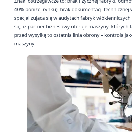
Znaki ostrzegawcze to: brak fizycznej fabryki, odmow
40% poniżej rynku), brak dokumentacji technicznej 
specjalizująca się w audytach fabryk włókienniczych 
się, iż partner biznesowy oferuje maszyny, których 
przed wysyłką to ostatnia linia obrony – kontrola j
maszyny.