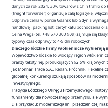
danych za rok 2024, 30% towarów z Chin trafiło do 
(freight forwarder) organizuje całą logistykę, włącz
Odprawa celna w porcie Gdańsk lub Gdynia wymaga 
handlowej, packing list, certyfikatu pochodzenia ora
Celna Wega (tel. +48 570 300 909) zajmuje się klasy
typowy czas odprawy to 4-5 dni roboczych.
Dlaczego łódzkie firmy włókiennicze wybierają i
Województwo łódzkie to wiodący region włókienniczy
branży tekstylnej, produkujących 62,5% krajowych t
jak Monnari Trade S.A., Redan, Próchnik, Hexeline c
globalnej konkurencji szukają sposobów na modern
inwestycyjnego.
Tradycja Łódzkiego Okręgu Przemysłowego (historycz
fundamenty dla nowoczesnego przemysłu, ale wym
Dla przykładu: modernizacja linii przędzalniczej ma