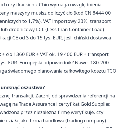
ich czy tkackich z Chin wymaga uwzględnienia
 ceny maszyny musisz doliczyć cło (kod CN 8444 00
ienniczych to 1,7%), VAT importowy 23%, transport
 lub drobnicowy LCL (Less than Container Load)
ikacji CE od 3 do 15 tys. EUR, jeśli chiński dostawca
R + cło 1360 EUR + VAT ok. 19 400 EUR + transport
 tys. EUR. Europejski odpowiednik? Nawet 180-200
maga świadomego planowania całkowitego kosztu TCO
 uniknąć oszustwa?
nej transakcji. Zacznij od sprawdzenia referencji na
agę na Trade Assurance i certyfikat Gold Supplier.
rowadzona przez niezależną firmę weryfikuje, czy
ie działa jako firma handlowa (trading company).