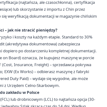
tyfikacja (najtańsza, ale czasochłonna), certyfikacja
esiące) lub skorzystanie z
importu z Chin
przez
e się weryfikacją dokumentacji w magazynie chińskim
 – jak nie stracić pieniędzy?
 ryzyko i koszty na każdym etapie. Standard to 30%
Credit (akredytywa dokumentowa) zabezpiecza
ki dopiero po dostarczeniu kompletnej dokumentacji.
e on Board) oznacza, że kupujesz maszynę w porcie
F (Cost, Insurance, Freight) – sprzedawca pokrywa
o; EXW (Ex Works) – odbierasz maszynę z fabryki
livered Duty Paid) – wydaje się wygodne, ale może
ami z Urzędem Celno-Skarbowym.
 do zakładu w Polsce
CL) lub drobnicowym (LCL) to najtańsza opcja (30-
 Jedwabny Szlak skraca czas do 14 dni. Według