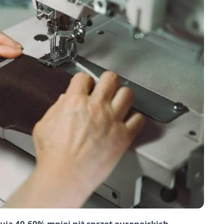
ują 40-60% mniej niż sprzęt europejskich