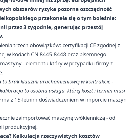
owych obszarów ryzyka pozorna oszczędność
ielkopolskiego przekonała się o tym boleśnie:
ii przez 3 tygodnie, generując przestój
w.
nia trzech obowiązków: certyfikacji CE zgodnej z
lnej w kodach CN 8445-8448 oraz pisemnego
i maszyny - elementu który w przypadku firmy z
e.
to brak klauzuli uruchomieniowej w kontrakcie -
kalibracja to osobna usługa, której koszt i termin musi
irma z 15-letnim doświadczeniem w imporcie maszyn
iecznie zaimportować maszynę włókienniczą - od
ii produkcyjnej.
łaca? Kalkulacja rzeczywistych kosztów