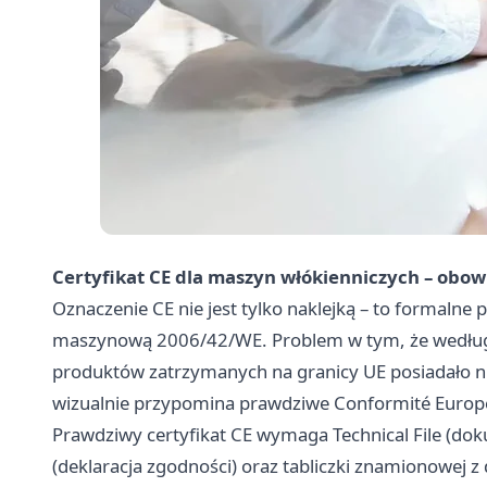
Certyfikat CE dla maszyn włókienniczych – obowi
Oznaczenie CE nie jest tylko naklejką – to formaln
maszynową 2006/42/WE. Problem w tym, że według 
produktów zatrzymanych na granicy UE posiadało ni
wizualnie przypomina prawdziwe Conformité Europé
Prawdziwy certyfikat CE wymaga Technical File (dok
(deklaracja zgodności) oraz tabliczki znamionowej z