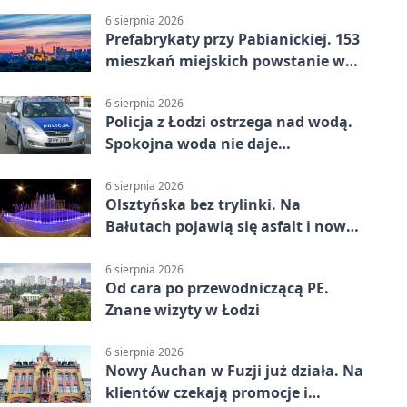
6 sierpnia 2026
Prefabrykaty przy Pabianickiej. 153
mieszkań miejskich powstanie w
15 tygodni
6 sierpnia 2026
Policja z Łodzi ostrzega nad wodą.
Spokojna woda nie daje
bezpieczeństwa
6 sierpnia 2026
Olsztyńska bez trylinki. Na
Bałutach pojawią się asfalt i nowe
parkingi
6 sierpnia 2026
Od cara po przewodniczącą PE.
Znane wizyty w Łodzi
6 sierpnia 2026
Nowy Auchan w Fuzji już działa. Na
klientów czekają promocje i