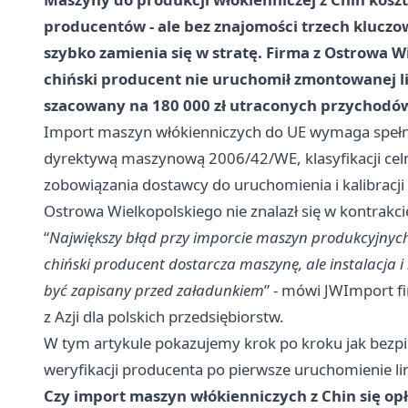
producentów - ale bez znajomości trzech klucz
szybko zamienia się w stratę. Firma z Ostrowa W
chiński producent nie uruchomił zmontowanej lin
szacowany na 180 000 zł utraconych przychodó
Import maszyn włókienniczych do UE wymaga spełnie
dyrektywą maszynową 2006/42/WE, klasyfikacji ce
zobowiązania dostawcy do uruchomienia i kalibracj
Ostrowa Wielkopolskiego nie znalazł się w kontrakci
“
Największy błąd przy imporcie maszyn produkcyjnych 
chiński producent dostarcza maszynę, ale instalacja i 
być zapisany przed załadunkiem
” - mówi JWImport f
z Azji dla polskich przedsiębiorstw.
W tym artykule pokazujemy krok po kroku jak bezp
weryfikacji producenta po pierwsze uruchomienie lin
Czy import maszyn włókienniczych z Chin się op