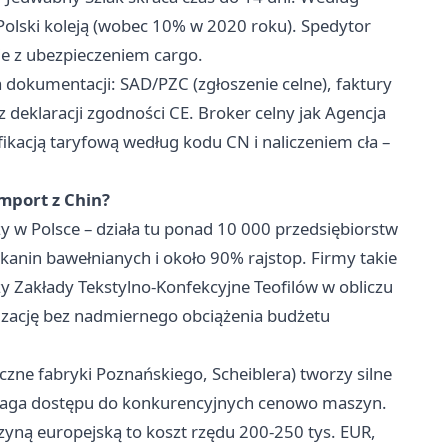
Polski koleją (wobec 10% w 2020 roku). Spedytor
nie z ubezpieczeniem cargo.
dokumentacji: SAD/PZC (zgłoszenie celne), faktury
z deklaracji zgodności CE. Broker celny jak Agencja
fikacją taryfową według kodu CN i naliczeniem cła –
mport z Chin?
 w Polsce – działa tu ponad 10 000 przedsiębiorstw
kanin bawełnianych i około 90% rajstop. Firmy takie
zy Zakłady Tekstylno-Konfekcyjne Teofilów w obliczu
izację bez nadmiernego obciążenia budżetu
ne fabryki Poznańskiego, Scheiblera) tworzy silne
aga dostępu do konkurencyjnych cenowo maszyn.
szyną europejską to koszt rzędu 200-250 tys. EUR,