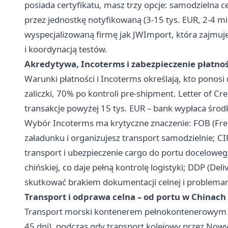
posiada certyfikatu, masz trzy opcje: samodzielna cer
przez jednostkę notyfikowaną (3-15 tys. EUR, 2-4 mi
wyspecjalizowaną firmę jak JWImport, która zajmuj
i koordynacją testów.
Akredytywa, Incoterms i zabezpieczenie płatności
Warunki płatności i Incoterms określają, kto ponosi
zaliczki, 70% po kontroli pre-shipment. Letter of 
transakcje powyżej 15 tys. EUR – bank wypłaca środ
Wybór Incoterms ma krytyczne znaczenie: FOB (Fre
załadunku i organizujesz transport samodzielnie; CI
transport i ubezpieczenie cargo do portu doceloweg
chińskiej, co daje pełną kontrolę logistyki; DDP (De
skutkować brakiem dokumentacji celnej i problem
Transport i odprawa celna – od portu w Chinach
Transport morski kontenerem pełnokontenerowym (F
45 dni), podczas gdy transport kolejowy przez Nowy