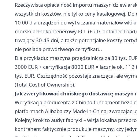
Rzeczywista opłacalność importu maszyn dziewiarsk
wszystkich kosztów, nie tylko ceny katalogowej. Do
10 00 dla urządzeń do wytłaczania materiałów włók
morski pełnokontenerowy FCL (Full Container Load)
trwający 30-45 dni, a także potencjalne koszty certyf
nie posiada prawdziwego certyfikatu.
Dla przykładu: maszyna przędzalnicza za 80 tys. EU
3000 EUR + certyfikacja 8000 EUR = łącznie ok. 112
tys. EUR. Oszczędność pozostaje znacząca, ale wy
(Total Cost of Ownership).
Jak zweryfikować chińskiego dostawcę maszyn i
Weryfikacja producenta z Chin to fundament bezpiecz
platformach Alibaba czy Made-in-China, zwracając uw
Kolejny krok to audyt fabryki – wizja lokalna przep
kontrahent faktycznie produkuje maszyny, czy jedyn