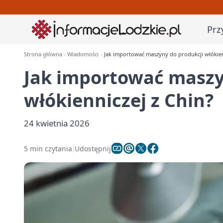
Prz
Strona główna
Wiadomości
Jak importować maszyny do produkcji włókien
Jak importować maszy
włókienniczej z Chin?
24 kwietnia 2026
5 min czytania
Udostępnij