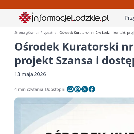
Prz
Strona główna
Przydatne
Ośrodek Kuratorski nr 2 w Łodzi - kontakt, proj
Ośrodek Kuratorski nr 
projekt Szansa i dost
13 maja 2026
4 min czytania
Udostępnij