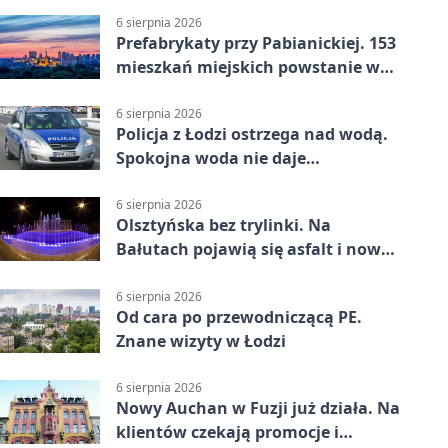
6 sierpnia 2026
Prefabrykaty przy Pabianickiej. 153
mieszkań miejskich powstanie w
15 tygodni
6 sierpnia 2026
Policja z Łodzi ostrzega nad wodą.
Spokojna woda nie daje
bezpieczeństwa
6 sierpnia 2026
Olsztyńska bez trylinki. Na
Bałutach pojawią się asfalt i nowe
parkingi
6 sierpnia 2026
Od cara po przewodniczącą PE.
Znane wizyty w Łodzi
6 sierpnia 2026
Nowy Auchan w Fuzji już działa. Na
klientów czekają promocje i