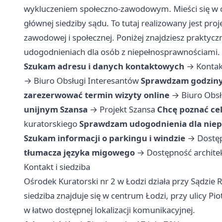
wykluczeniem społeczno-zawodowym. Mieści się w 
głównej siedziby sądu. To tutaj realizowany jest proj
zawodowej i społecznej. Poniżej znajdziesz praktyczn
udogodnieniach dla osób z niepełnosprawnościami.
Szukam adresu i danych kontaktowych
→
Kontak
→
Biuro Obsługi Interesantów
Sprawdzam godziny
zarezerwować termin wizyty online
→
Biuro Obsł
unijnym Szansa
→
Projekt Szansa
Chcę poznać cel
kuratorskiego
Sprawdzam udogodnienia dla nie
Szukam informacji o parkingu i windzie
→
Dostęp
tłumacza języka migowego
→
Dostępność archite
Kontakt i siedziba
Ośrodek Kuratorski nr 2 w Łodzi działa przy Sądzie
siedziba znajduje się w centrum Łodzi, przy ulicy Pio
w łatwo dostępnej lokalizacji komunikacyjnej.