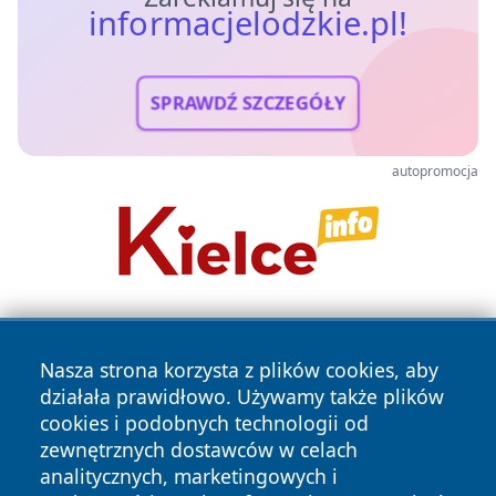
informacjelodzkie.pl!
SPRAWDŹ SZCZEGÓŁY
autopromocja
Nasza strona korzysta z plików cookies, aby
działała prawidłowo. Używamy także plików
cookies i podobnych technologii od
zewnętrznych dostawców w celach
Copyright © 2026 informacjelodzkie.pl Wszystkie prawa
analitycznych, marketingowych i
zastrzeżone.