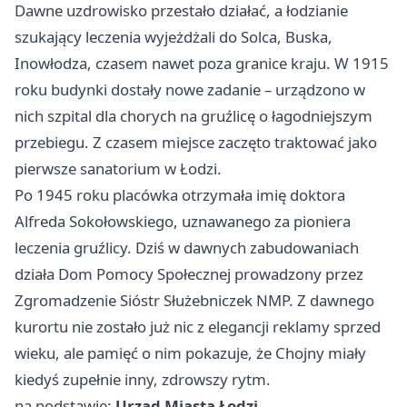
Dawne uzdrowisko przestało działać, a łodzianie
szukający leczenia wyjeżdżali do Solca, Buska,
Inowłodza, czasem nawet poza granice kraju. W 1915
roku budynki dostały nowe zadanie – urządzono w
nich szpital dla chorych na gruźlicę o łagodniejszym
przebiegu. Z czasem miejsce zaczęto traktować jako
pierwsze sanatorium w Łodzi.
Po 1945 roku placówka otrzymała imię doktora
Alfreda Sokołowskiego, uznawanego za pioniera
leczenia gruźlicy. Dziś w dawnych zabudowaniach
działa Dom Pomocy Społecznej prowadzony przez
Zgromadzenie Sióstr Służebniczek NMP. Z dawnego
kurortu nie zostało już nic z elegancji reklamy sprzed
wieku, ale pamięć o nim pokazuje, że Chojny miały
kiedyś zupełnie inny, zdrowszy rytm.
na podstawie:
Urząd Miasta Łodzi
.