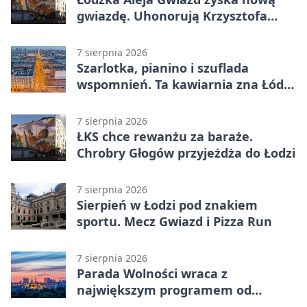
gwiazdę. Uhonorują Krzysztofa
Ptaka
7 sierpnia 2026
Szarlotka, pianino i szuflada
wspomnień. Ta kawiarnia zna Łódź
od lat
7 sierpnia 2026
ŁKS chce rewanżu za baraże.
Chrobry Głogów przyjeżdża do Łodzi
7 sierpnia 2026
Sierpień w Łodzi pod znakiem
sportu. Mecz Gwiazd i Pizza Run
7 sierpnia 2026
Parada Wolności wraca z
największym programem od
reaktywacji. Trzy sceny i 13