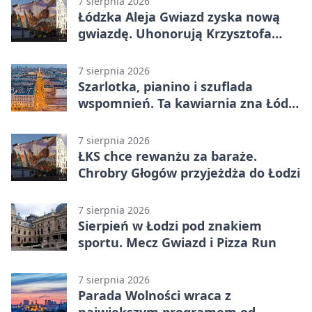
7 sierpnia 2026
Łódzka Aleja Gwiazd zyska nową
gwiazdę. Uhonorują Krzysztofa
Ptaka
7 sierpnia 2026
Szarlotka, pianino i szuflada
wspomnień. Ta kawiarnia zna Łódź
od lat
7 sierpnia 2026
ŁKS chce rewanżu za baraże.
Chrobry Głogów przyjeżdża do Łodzi
7 sierpnia 2026
Sierpień w Łodzi pod znakiem
sportu. Mecz Gwiazd i Pizza Run
7 sierpnia 2026
Parada Wolności wraca z
największym programem od