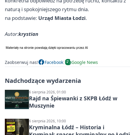
konkretna odpowiedź na potrzebę ruchu, kontaktu z
naturą i spokojniejszego rytmu dnia.
na podstawie:
Urząd Miasta Łodzi
.
Autor:
krystian
Zaobserwuj nas!
Facebook
Google News
Nadchodzące wydarzenia
6 sierpnia 2026, 01:00
Rajd na Śpiewanki z SKPB Łódź w
Muszynie
6 sierpnia 2026, 10:00
Kryminalna Łódź – Historia i
Kryminał: spacer kryminalny po Łodzi