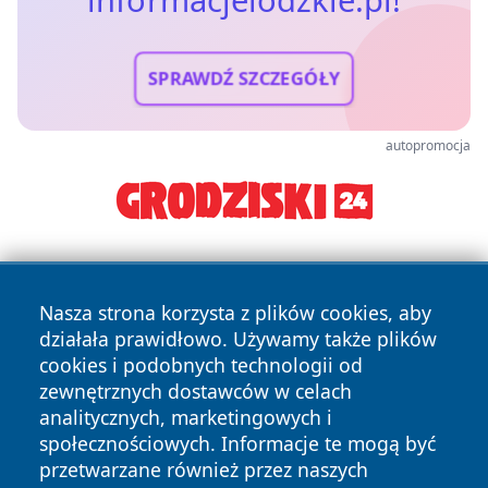
SPRAWDŹ SZCZEGÓŁY
autopromocja
Nasza strona korzysta z plików cookies, aby
działała prawidłowo. Używamy także plików
cookies i podobnych technologii od
zewnętrznych dostawców w celach
Copyright © 2026 informacjelodzkie.pl Wszystkie prawa
analitycznych, marketingowych i
zastrzeżone.
społecznościowych. Informacje te mogą być
przetwarzane również przez naszych