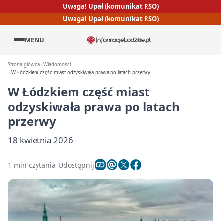
Uwaga! Upał (komunikat RSO)
Uwaga! Upał (komunikat RSO)
MENU
Strona główna
Wiadomości
W Łódzkiem część miast odzyskiwała prawa po latach przerwy
W Łódzkiem część miast
odzyskiwała prawa po latach
przerwy
18 kwietnia 2026
1 min czytania
Udostępnij