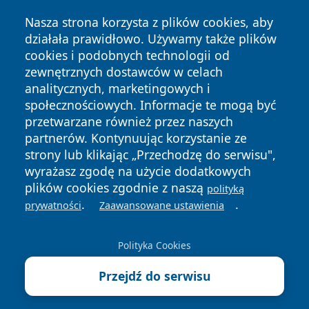
Nasza strona korzysta z plików cookies, aby
działała prawidłowo. Używamy także plików
cookies i podobnych technologii od
zewnętrznych dostawców w celach
Copyright © 2026 informacjelodzkie.pl Wszystkie prawa
analitycznych, marketingowych i
zastrzeżone.
społecznościowych. Informacje te mogą być
przetwarzane również przez naszych
partnerów. Kontynuując korzystanie ze
Polityka
Polityka
News
Autorzy
strony lub klikając „Przechodzę do serwisu",
Prywatności
Cookies
wyrażasz zgodę na użycie dodatkowych
plików cookies zgodnie z naszą
polityką
.
.
prywatności
Zaawansowane ustawienia
Polityka Cookies
Przejdź do serwisu