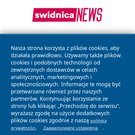
Nasza strona korzysta z plików cookies, aby
działała prawidłowo. Używamy także plików
cookies i podobnych technologii od
zewnętrznych dostawców w celach
Copyright © 2026 informacjelodzkie.pl Wszystkie prawa
analitycznych, marketingowych i
zastrzeżone.
społecznościowych. Informacje te mogą być
przetwarzane również przez naszych
partnerów. Kontynuując korzystanie ze
Polityka
Polityka
News
Autorzy
strony lub klikając „Przechodzę do serwisu",
Prywatności
Cookies
wyrażasz zgodę na użycie dodatkowych
plików cookies zgodnie z naszą
polityką
.
.
prywatności
Zaawansowane ustawienia