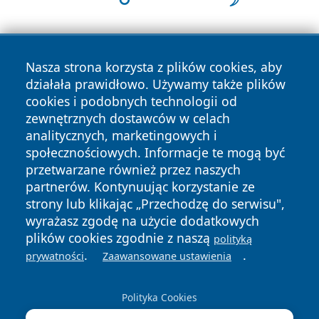
Nasza strona korzysta z plików cookies, aby
działała prawidłowo. Używamy także plików
cookies i podobnych technologii od
zewnętrznych dostawców w celach
Copyright © 2026 informacjelodzkie.pl Wszystkie prawa
analitycznych, marketingowych i
zastrzeżone.
społecznościowych. Informacje te mogą być
przetwarzane również przez naszych
partnerów. Kontynuując korzystanie ze
Polityka
Polityka
News
Autorzy
strony lub klikając „Przechodzę do serwisu",
Prywatności
Cookies
wyrażasz zgodę na użycie dodatkowych
plików cookies zgodnie z naszą
polityką
.
.
prywatności
Zaawansowane ustawienia
Polityka Cookies