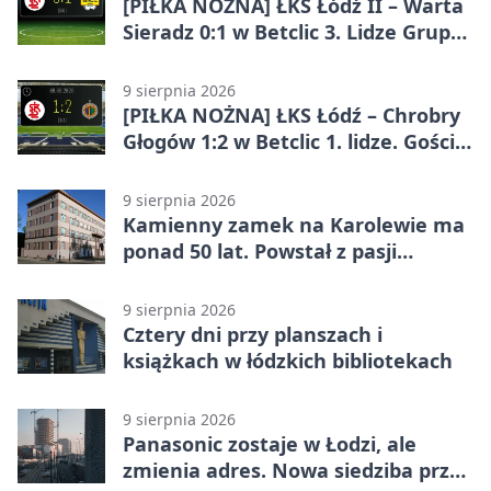
[PIŁKA NOŻNA] ŁKS Łódź II – Warta
Sieradz 0:1 w Betclic 3. Lidze Grupa
1 (Grupa I)
9 sierpnia 2026
[PIŁKA NOŻNA] ŁKS Łódź – Chrobry
Głogów 1:2 w Betclic 1. lidze. Goście
zabrali punkty z Łodzi
9 sierpnia 2026
Kamienny zamek na Karolewie ma
ponad 50 lat. Powstał z pasji
mieszkańca
9 sierpnia 2026
Cztery dni przy planszach i
książkach w łódzkich bibliotekach
9 sierpnia 2026
Panasonic zostaje w Łodzi, ale
zmienia adres. Nowa siedziba przy