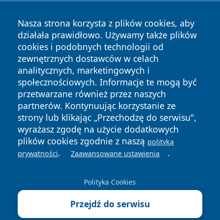
Nasza strona korzysta z plików cookies, aby
działała prawidłowo. Używamy także plików
cookies i podobnych technologii od
zewnętrznych dostawców w celach
Copyright © 2026 informacjelodzkie.pl Wszystkie prawa
analitycznych, marketingowych i
zastrzeżone.
społecznościowych. Informacje te mogą być
przetwarzane również przez naszych
partnerów. Kontynuując korzystanie ze
Polityka
Polityka
News
Autorzy
strony lub klikając „Przechodzę do serwisu",
Prywatności
Cookies
wyrażasz zgodę na użycie dodatkowych
plików cookies zgodnie z naszą
polityką
.
.
prywatności
Zaawansowane ustawienia
Polityka Cookies
Przejdź do serwisu