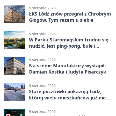
0:2. Łodzianie z premierowym
zwycięstwem w sezonie
9 sierpnia 2026
ŁKS Łódź znów przegrał z Chrobrym
Głogów. Tym razem u siebie
9 sierpnia 2026
W Parku Staromiejskim trudno się
nudzić. Jest ping-pong, bule i
szachy
9 sierpnia 2026
Na scenie Manufaktury wystąpili
Damian Kostka i Judyta Pisarczyk
9 sierpnia 2026
Stare pocztówki pokazują Łódź,
której wielu mieszkańców już nie
zna
9 sierpnia 2026