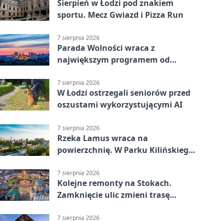
Sierpień w Łodzi pod znakiem
sportu. Mecz Gwiazd i Pizza Run
7 sierpnia 2026
Parada Wolności wraca z
największym programem od
reaktywacji. Trzy sceny i 13
platform
7 sierpnia 2026
W Łodzi ostrzegali seniorów przed
oszustami wykorzystującymi AI
7 sierpnia 2026
Rzeka Lamus wraca na
powierzchnię. W Parku Kilińskiego
trwa finał prac
7 sierpnia 2026
Kolejne remonty na Stokach.
Zamknięcie ulic zmieni trasę
autobusu 58
7 sierpnia 2026