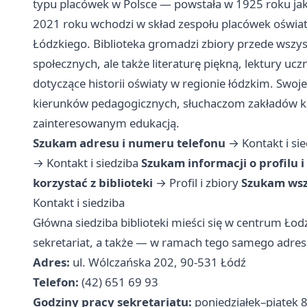
typu placówek w Polsce — powstała w 1925 roku ja
2021 roku wchodzi w skład zespołu placówek oświ
Łódzkiego. Biblioteka gromadzi zbiory przede wszys
społecznych, ale także literaturę piękną, lektury uc
dotyczące historii oświaty w regionie łódzkim. Swo
kierunków pedagogicznych, słuchaczom zakładów ksz
zainteresowanym edukacją.
Szukam adresu i numeru telefonu
→
Kontakt i si
→
Kontakt i siedziba
Szukam informacji o profilu i
korzystać z biblioteki
→
Profil i zbiory
Szukam wsz
Kontakt i siedziba
Główna siedziba biblioteki mieści się w centrum Łodzi
sekretariat, a także — w ramach tego samego adres
Adres:
ul. Wólczańska 202, 90-531 Łódź
Telefon:
(42) 651 69 93
Godziny pracy sekretariatu:
poniedziałek–piątek 8