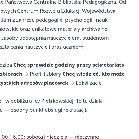
ko Państwowa Centralna Biblioteka Pedagogiczna. Od
ato­wych Centrum Rozwoju Edukacji Województwa
tkim z zakresu pedagogiki, psychologii i nauk
zniowskie oraz unikatowe materiały archiwalne
je zasoby udostępnia nauczycielom, studentom
tałcenia nauczycieli oraz uczniom
edziba
Chcę sprawdzić godziny pracy sekretariatu
 zbiorach
→
Profil i zbiory
Chcę wiedzieć, kto może
ystkich adresów placówek
→
Lokalizacje
, w pobliżu ulicy Piotrkowskiej. To tu działa
u — osobny punkt obsługi rekrutacji.
.00-16.00; sobota i niedziela — nieczynne