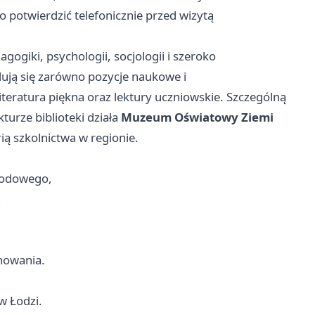
 potwierdzić telefonicznie przed wizytą
dagogiki, psychologii, socjologii i szeroko
dują się zarówno pozycje naukowe i
iteratura piękna oraz lektury uczniowskie. Szczególną
urze biblioteki działa
Muzeum Oświato­wy Ziemi
ią szkolnictwa w regionie.
awodowego,
,
howania.
w Łodzi.