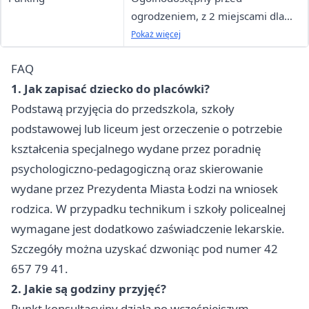
ogrodzeniem, z 2 miejscami dla
osób niepełnosprawnych
Pokaż więcej
FAQ
1. Jak zapisać dziecko do placówki?
Podstawą przyjęcia do przedszkola, szkoły
podstawowej lub liceum jest orzeczenie o potrzebie
kształcenia specjalnego wydane przez poradnię
psychologiczno-pedagogiczną oraz skierowanie
wydane przez Prezydenta Miasta Łodzi na wniosek
rodzica. W przypadku technikum i szkoły policealnej
wymagane jest dodatkowo zaświadczenie lekarskie.
Szczegóły można uzyskać dzwoniąc pod numer 42
657 79 41.
2. Jakie są godziny przyjęć?
Punkt konsultacyjny działa po wcześniejszym