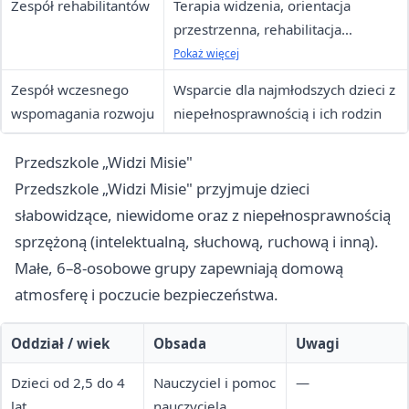
Zespół rehabilitantów
Terapia widzenia, orientacja
przestrzenna, rehabilitacja
podstawowa, pismo brajla,
Pokaż więcej
logopedia, integracja sensoryczna
Zespół wczesnego
Wsparcie dla najmłodszych dzieci z
wspomagania rozwoju
niepełnosprawnością i ich rodzin
Przedszkole „Widzi Misie"
Przedszkole „Widzi Misie" przyjmuje dzieci
słabowidzące, niewidome oraz z niepełnosprawnością
sprzężoną (intelektualną, słuchową, ruchową i inną).
Małe, 6–8-osobowe grupy zapewniają domową
atmosferę i poczucie bezpieczeństwa.
Oddział / wiek
Obsada
Uwagi
Dzieci od 2,5 do 4
Nauczyciel i pomoc
—
lat
nauczyciela