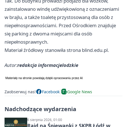
Tak. Do budynku prowadzi podjazd dla wózków,
zainstalowano windę udźwiękowioną z oznaczeniami
w brajlu, a także toaletę przystosowaną dla osób z
niepełnosprawnościami. Przed Ośrodkiem znajduje
się parking z dwoma miejscami dla osób
niepełnosprawnych.
Materiał źródłowy stanowiła strona blind.edu.pl.
Autor:
redakcja informacjelodzkie
Zaobserwuj nas!
Facebook
Google News
Nadchodzące wydarzenia
6 sierpnia 2026, 01:00
Rajd na Śpiewanki z SKPB Łódź w