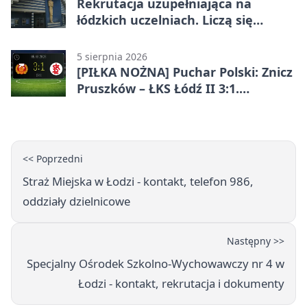
Rekrutacja uzupełniająca na
łódzkich uczelniach. Liczą się
terminy
5 sierpnia 2026
[PIŁKA NOŻNA] Puchar Polski: Znicz
Pruszków – ŁKS Łódź II 3:1.
Łodzianie poza rozgrywkami
<< Poprzedni
Straż Miejska w Łodzi - kontakt, telefon 986,
oddziały dzielnicowe
Następny >>
Specjalny Ośrodek Szkolno-Wychowawczy nr 4 w
Łodzi - kontakt, rekrutacja i dokumenty