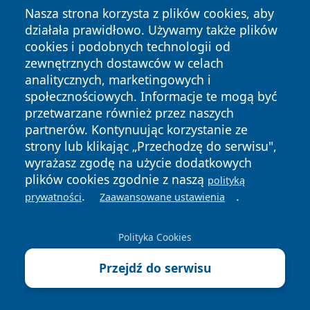
Nasza strona korzysta z plików cookies, aby
działała prawidłowo. Używamy także plików
cookies i podobnych technologii od
Zareklamuj się na
zewnętrznych dostawców w celach
informacjelodzkie.pl!
analitycznych, marketingowych i
społecznościowych. Informacje te mogą być
przetwarzane również przez naszych
partnerów. Kontynuując korzystanie ze
SPRAWDŹ SZCZEGÓŁY
strony lub klikając „Przechodzę do serwisu",
wyrażasz zgodę na użycie dodatkowych
autopromocja
plików cookies zgodnie z naszą
polityką
.
.
prywatności
Zaawansowane ustawienia
Polityka Cookies
Przejdź do serwisu