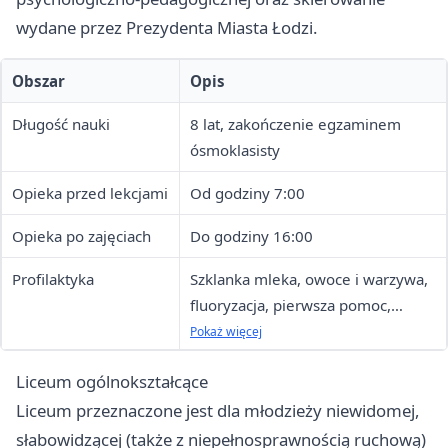
wydane przez Prezydenta Miasta Łodzi.
Obszar
Opis
Długość nauki
8 lat, zakończenie egzaminem
ósmoklasisty
Opieka przed lekcjami
Od godziny 7:00
Opieka po zajęciach
Do godziny 16:00
Profilaktyka
Szklanka mleka, owoce i warzywa,
fluoryzacja, pierwsza pomoc,
warsztaty z PSP i Policją
Pokaż więcej
Liceum ogólnokształcące
Liceum przeznaczone jest dla młodzieży niewidomej,
słabowidzącej (także z niepełnosprawnością ruchową)