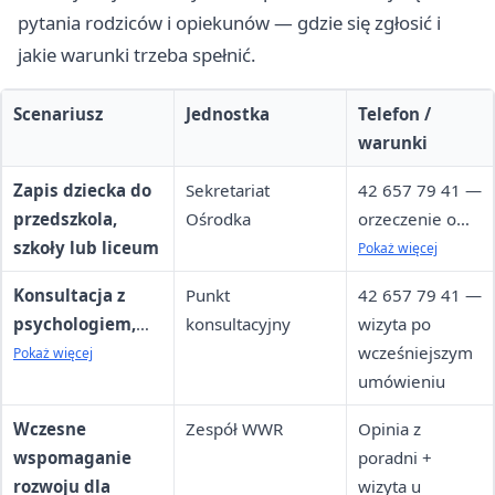
pytania rodziców i opiekunów — gdzie się zgłosić i
jakie warunki trzeba spełnić.
Scenariusz
Jednostka
Telefon /
warunki
Zapis dziecka do
Sekretariat
42 657 79 41 —
przedszkola,
Ośrodka
orzeczenie o
szkoły lub liceum
potrzebie
Pokaż więcej
kształcenia
Konsultacja z
Punkt
42 657 79 41 —
specjalnego +
psychologiem,
konsultacyjny
wizyta po
skierowanie
pedagogiem lub
wcześniejszym
Pokaż więcej
Prezydenta
doradcą
umówieniu
Miasta Łodzi
zawodowym
Wczesne
Zespół WWR
Opinia z
wspomaganie
poradni +
rozwoju dla
wizyta u