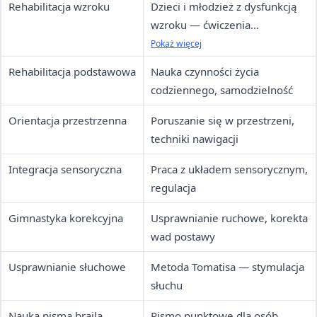
Rehabilitacja wzroku
Dzieci i młodzież z dysfunkcją
wzroku — ćwiczenia
usprawniające widzenie
Pokaż więcej
Rehabilitacja podstawowa
Nauka czynności życia
codziennego, samodzielność
Orientacja przestrzenna
Poruszanie się w przestrzeni,
techniki nawigacji
Integracja sensoryczna
Praca z układem sensorycznym,
regulacja
Gimnastyka korekcyjna
Usprawnianie ruchowe, korekta
wad postawy
Usprawnianie słuchowe
Metoda Tomatisa — stymulacja
słuchu
Nauka pisma brajla
Pismo punktowe dla osób