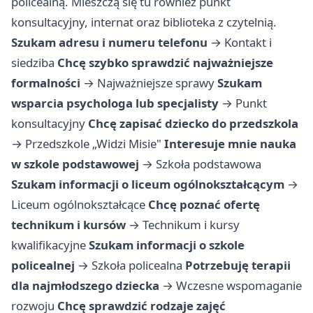
policealną. Mieszczą się tu również punkt
konsultacyjny, internat oraz biblioteka z czytelnią.
Szukam adresu i numeru telefonu
→
Kontakt i
siedziba
Chcę szybko sprawdzić najważniejsze
formalności
→
Najważniejsze sprawy
Szukam
wsparcia psychologa lub specjalisty
→
Punkt
konsultacyjny
Chcę zapisać dziecko do przedszkola
→
Przedszkole „Widzi Misie"
Interesuje mnie nauka
w szkole podstawowej
→
Szkoła podstawowa
Szukam informacji o liceum ogólnokształcącym
→
Liceum ogólnokształcące
Chcę poznać ofertę
technikum i kursów
→
Technikum i kursy
kwalifikacyjne
Szukam informacji o szkole
policealnej
→
Szkoła policealna
Potrzebuję terapii
dla najmłodszego dziecka
→
Wczesne wspomaganie
rozwoju
Chcę sprawdzić rodzaje zajęć