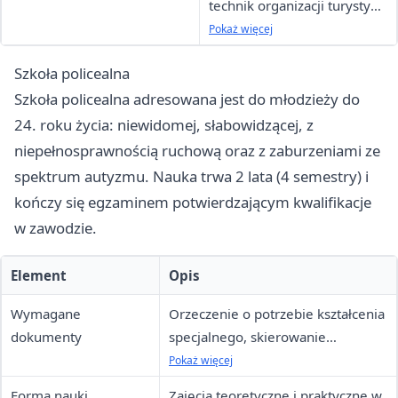
technik organizacji turystyki,
technik tyfloinformatyk
Pokaż więcej
Szkoła policealna
Szkoła policealna adresowana jest do młodzieży do
24. roku życia: niewidomej, słabowidzącej, z
niepełnosprawnością ruchową oraz z zaburzeniami ze
spektrum autyzmu. Nauka trwa 2 lata (4 semestry) i
kończy się egzaminem potwierdzającym kwalifikacje
w zawodzie.
Element
Opis
Wymagane
Orzeczenie o potrzebie kształcenia
dokumenty
specjalnego, skierowanie
Prezydenta Miasta Łodzi,
Pokaż więcej
zaświadczenie lekarskie
Forma nauki
Zajęcia teoretyczne i praktyczne w