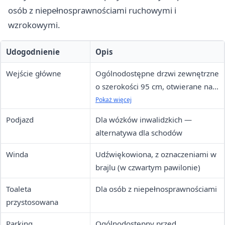
osób z niepełnosprawnościami ruchowymi i
wzrokowymi.
Udogodnienie
Opis
Wejście główne
Ogólnodostępne drzwi zewnętrzne
o szerokości 95 cm, otwierane na
zewnątrz
Pokaż więcej
Podjazd
Dla wózków inwalidzkich —
alternatywa dla schodów
Winda
Udźwiękowiona, z oznaczeniami w
brajlu (w czwartym pawilonie)
Toaleta
Dla osób z niepełnosprawnościami
przystosowana
Parking
Ogólnodostępny przed