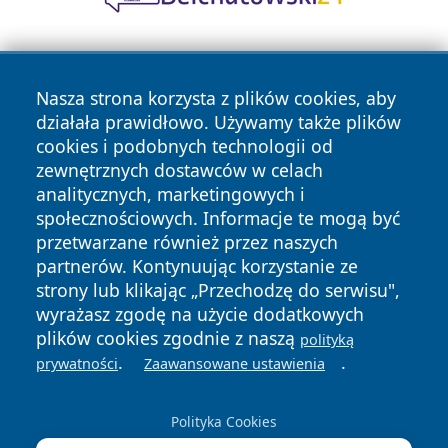
Nasza strona korzysta z plików cookies, aby
działała prawidłowo. Używamy także plików
cookies i podobnych technologii od
zewnętrznych dostawców w celach
Copyright © 2026 informacjelodzkie.pl Wszystkie prawa
analitycznych, marketingowych i
zastrzeżone.
społecznościowych. Informacje te mogą być
przetwarzane również przez naszych
partnerów. Kontynuując korzystanie ze
Polityka
Polityka
News
Autorzy
strony lub klikając „Przechodzę do serwisu",
Prywatności
Cookies
wyrażasz zgodę na użycie dodatkowych
plików cookies zgodnie z naszą
polityką
.
.
prywatności
Zaawansowane ustawienia
Polityka Cookies