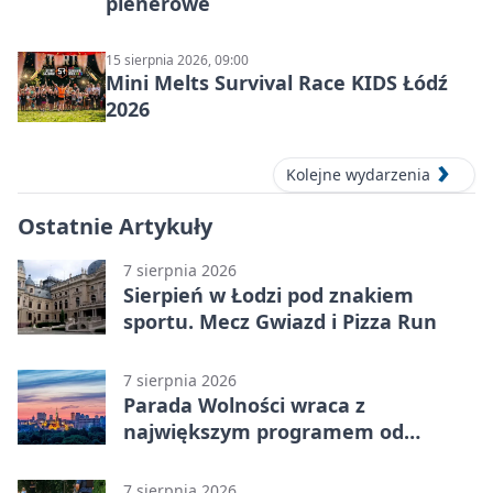
plenerowe
15 sierpnia 2026, 09:00
Mini Melts Survival Race KIDS Łódź
2026
Kolejne wydarzenia
Ostatnie Artykuły
7 sierpnia 2026
Sierpień w Łodzi pod znakiem
sportu. Mecz Gwiazd i Pizza Run
7 sierpnia 2026
Parada Wolności wraca z
największym programem od
reaktywacji. Trzy sceny i 13
platform
7 sierpnia 2026