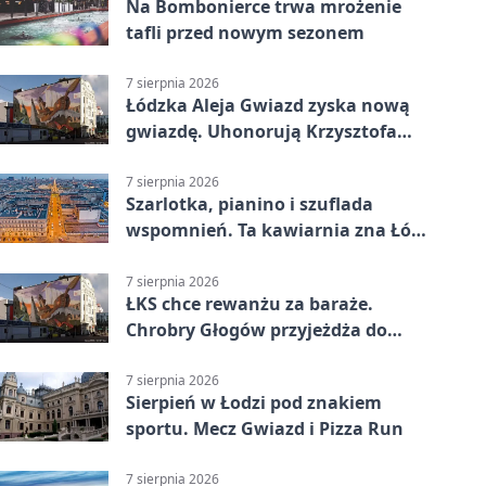
Na Bombonierce trwa mrożenie
tafli przed nowym sezonem
7 sierpnia 2026
Łódzka Aleja Gwiazd zyska nową
gwiazdę. Uhonorują Krzysztofa
Ptaka
7 sierpnia 2026
Szarlotka, pianino i szuflada
wspomnień. Ta kawiarnia zna Łódź
od lat
7 sierpnia 2026
ŁKS chce rewanżu za baraże.
Chrobry Głogów przyjeżdża do
Łodzi
7 sierpnia 2026
Sierpień w Łodzi pod znakiem
sportu. Mecz Gwiazd i Pizza Run
7 sierpnia 2026