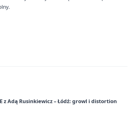
olny.
dą Rusinkiewicz – Łódź: growl i distortion