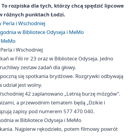
. To rozpiska dla tych, którzy chcą spędzić lipcowe
 w różnych punktach Łodzi.
y Perla i Wschodniej
ygodnia w Bibliotece Odyseja i MeMo
ce MeMo
 Perla i Wschodniej
ń w Filii nr 23 oraz w Bibliotece Odyseja. Jedno
 ruchliwy zestaw zadań dla głowy.
9 rozpoczną się spotkania brydżowe. Rozgrywki odbywają
 udział jest wolny.
l. Wschodniej 42 zaplanowano „Letnią burzę mózgów”.
quizami, a przewodnim tematem będą „Dzikie i
wiązują zapisy pod numerem 577 470 040.
godnia w Bibliotece Odyseja i MeMo
tkania. Najpierw rękodzieło, potem filmowy powrót