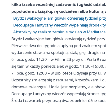
kilku trzeba wcześniej zadzwonić i zgłosić udział
popołudnia z książką, rękodziełem albo kulturą
Brydż i wakacyjne łamigłówki otwierają tydzień prz
Decoupage i antyczny wieczór wypełniają środek t
Abstrakcyjny realizm zamknie tydzień w Mediate
Brydż i wakacyjne łamigłówki otwierają tydzień przy
Pierwsze dwa dni tygodnia upłyną pod znakiem spotka
wydarzenie stawia na spokojną, stałą grę, drugie na
6 lipca, godz. 11:30 – w Filii nr 23 przy ul. Perla 
się tam w każdy poniedziałek w godz. 11:30–15:00, a
7 lipca, godz. 12:00 – w Bibliotece Odyseja przy u
Uczestnicy zmierzą się z rebusami, krzyżówkami i 
domowe zwierzęta”. Udział jest bezpłatny, ale obo
Decoupage i antyczny wieczór wypełniają środek ty
Środa i czwartek przynoszą dwa zupełnie różne spo