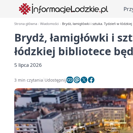
Prz
Strona główna
Wiadomości
Brydż, łamigłówki i sztuka. Tydzień w łódzkie
Brydż, łamigłówki i sz
łódzkiej bibliotece bę
5 lipca 2026
3 min czytania
Udostępnij