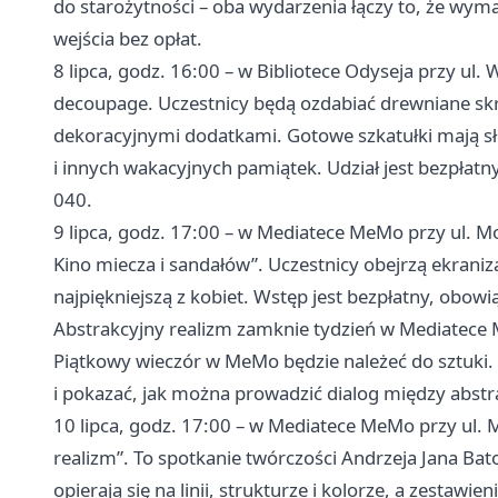
do starożytności – oba wydarzenia łączy to, że wym
wejścia bez opłat.
8 lipca, godz. 16:00 – w Bibliotece Odyseja przy ul.
decoupage. Uczestnicy będą ozdabiać drewniane sk
dekoracyjnymi dodatkami. Gotowe szkatułki mają s
i innych wakacyjnych pamiątek. Udział jest bezpła
040.
9 lipca, godz. 17:00 – w Mediatece MeMo przy ul. Mo
Kino miecza i sandałów”. Uczestnicy obejrzą ekran
najpiękniejszą z kobiet. Wstęp jest bezpłatny, obo
Abstrakcyjny realizm zamknie tydzień w Mediatec
Piątkowy wieczór w MeMo będzie należeć do sztuki.
i pokazać, jak można prowadzić dialog między abstr
10 lipca, godz. 17:00 – w Mediatece MeMo przy ul. 
realizm”. To spotkanie twórczości Andrzeja Jana Ba
opierają się na linii, strukturze i kolorze, a zestawi