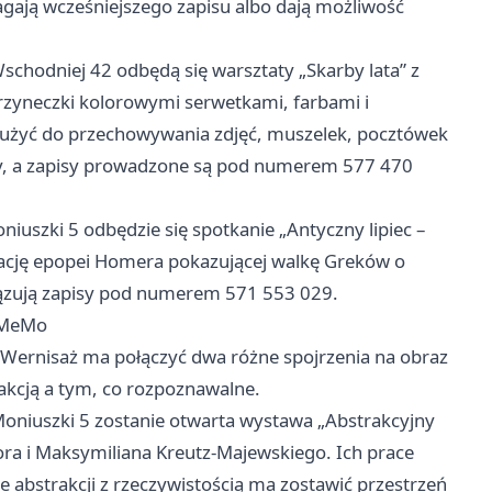
agają wcześniejszego zapisu albo dają możliwość
 Wschodniej 42 odbędą się warsztaty „Skarby lata” z
rzyneczki kolorowymi serwetkami, farbami i
łużyć do przechowywania zdjęć, muszelek, pocztówek
tny, a zapisy prowadzone są pod numerem 577 470
niuszki 5 odbędzie się spotkanie „Antyczny lipiec –
izację epopei Homera pokazującej walkę Greków o
wiązują zapisy pod numerem 571 553 029.
e MeMo
 Wernisaż ma połączyć dwa różne spojrzenia na obraz
akcją a tym, co rozpoznawalne.
Moniuszki 5 zostanie otwarta wystawa „Abstrakcyjny
tora i Maksymiliana Kreutz-Majewskiego. Ich prace
enie abstrakcji z rzeczywistością ma zostawić przestrzeń