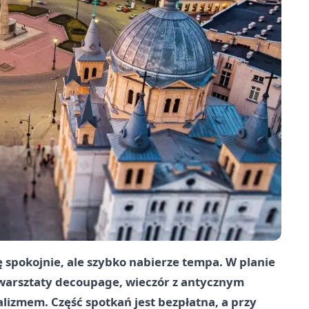
ię spokojnie, ale szybko nabierze tempa. W planie
warsztaty decoupage, wieczór z antycznym
alizmem. Część spotkań jest bezpłatna, a przy