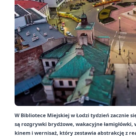
W Bibliotece Miejskiej w Łodzi tydzień zacznie s
są rozgrywki brydżowe, wakacyjne łamigłówki, 
kinem i wernisaż, który zestawia abstrakcję z re