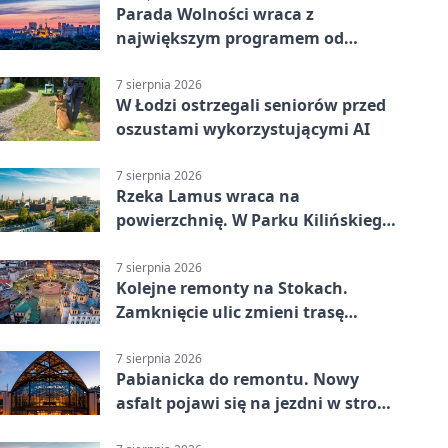
Parada Wolności wraca z
największym programem od
reaktywacji. Trzy sceny i 13
platform
7 sierpnia 2026
W Łodzi ostrzegali seniorów przed
oszustami wykorzystującymi AI
7 sierpnia 2026
Rzeka Lamus wraca na
powierzchnię. W Parku Kilińskiego
trwa finał prac
7 sierpnia 2026
Kolejne remonty na Stokach.
Zamknięcie ulic zmieni trasę
autobusu 58
7 sierpnia 2026
Pabianicka do remontu. Nowy
asfalt pojawi się na jezdni w stronę
centrum