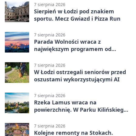
7 sierpnia 2026
Sierpień w Łodzi pod znakiem
sportu. Mecz Gwiazd i Pizza Run
7 sierpnia 2026
Parada Wolności wraca z
największym programem od
reaktywacji. Trzy sceny i 13
platform
7 sierpnia 2026
W Łodzi ostrzegali seniorów przed
oszustami wykorzystującymi AI
7 sierpnia 2026
Rzeka Lamus wraca na
powierzchnię. W Parku Kilińskiego
trwa finał prac
7 sierpnia 2026
Kolejne remonty na Stokach.