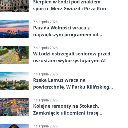
Sierpień w Łodzi pod znakiem
sportu. Mecz Gwiazd i Pizza Run
7 sierpnia 2026
Parada Wolności wraca z
największym programem od
reaktywacji. Trzy sceny i 13
platform
7 sierpnia 2026
W Łodzi ostrzegali seniorów przed
oszustami wykorzystującymi AI
7 sierpnia 2026
Rzeka Lamus wraca na
powierzchnię. W Parku Kilińskiego
trwa finał prac
7 sierpnia 2026
Kolejne remonty na Stokach.
Zamknięcie ulic zmieni trasę
autobusu 58
7 sierpnia 2026