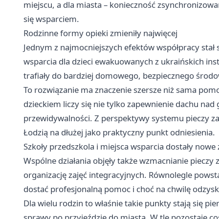
miejscu, a dla miasta – konieczność zsynchronizowani
się wsparciem.
Rodzinne formy opieki zmieniły najwięcej
Jednym z najmocniejszych efektów współpracy stał 
wsparcia dla dzieci ewakuowanych z ukraińskich ins
trafiały do bardziej domowego, bezpiecznego środo
To rozwiązanie ma znaczenie szersze niż sama pomoc
dzieckiem liczy się nie tylko zapewnienie dachu nad 
przewidywalności. Z perspektywy systemu pieczy za
Łodzią na dłużej jako praktyczny punkt odniesienia.
Szkoły przedszkola i miejsca wsparcia dostały nowe 
Wspólne działania objęły także wzmacnianie pieczy z
organizację zajęć integracyjnych. Równolegle powsta
dostać profesjonalną pomoc i choć na chwilę odzys
Dla wielu rodzin to właśnie takie punkty stają się
sprawy po przyjeździe do miasta. W tle pozostaje coś