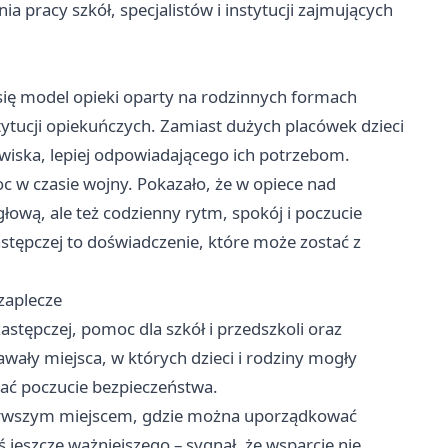
a pracy szkół, specjalistów i instytucji zajmujących
się model opieki oparty na rodzinnych formach
tytucji opiekuńczych. Zamiast dużych placówek dzieci
wiska, lepiej odpowiadającego ich potrzebom.
 w czasie wojny. Pokazało, że w opiece nad
głową, ale też codzienny rytm, spokój i poczucie
stępczej to doświadczenie, które może zostać z
zaplecze
astępczej, pomoc dla szkół i przedszkoli oraz
wały miejsca, w których dzieci i rodziny mogły
kać poczucie bezpieczeństwa.
 pierwszym miejscem, gdzie można uporządkować
 jeszcze ważniejszego – sygnał, że wsparcie nie