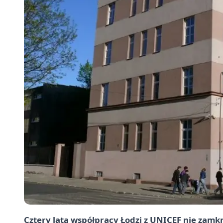
Cztery lata współpracy Łodzi z UNICEF nie zamkn