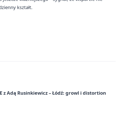
dzienny kształt.
dą Rusinkiewicz – Łódź: growl i distortion